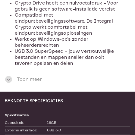
Crypto Drive heeft een nulvoetafdruk - Voor
gebruik is geen software-installatie vereist
Compatibel met
eindpuntbeveiligingssoftware. De Integral
Crypto werkt comfortabel met
eindpuntbeveiligingsoplossingen
Werkt op Windows-pc's zonder
beheerdersrechten
USB 3.0 SuperSpeed - jouw vertrouwelijke
bestanden en mappen sneller dan ooit
tevoren opslaan en delen
Kenmerken:
Toon meer
AES 256-bit hardwareversleuteling
FIPS 140-2 Niveau 3 - Certificering in
BEKNOPTE SPECIFICATIES
behandeling
Veilige invoer - Er zijn geen gegevens
toegankelijk zonder het juiste alfanumerieke
Specificaties
wachtwoord van 8-16 tekens met een hoge
Capaciteit:
16GB
sterkte. Er is een wachtwoordhint-optie
Externe interface:
USB 3.0
beschikbaar. De wachtwoordhint kan niet