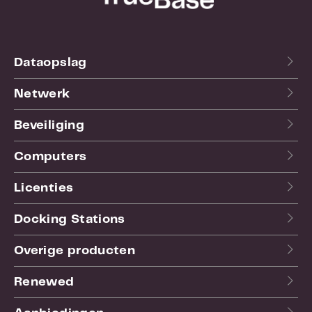
zonder versleutelde gegevens in gevaar te
brengen
Uniek nummer - De USB-pin op elk station is
geëtst met een unieke en willekeurige 7-
cijferige code. Hierdoor kan een record
Dataopslag
worden bijgehouden van welk station aan een
specifieke gebruiker is toegewezen
Netwerk
Robuust drielaags waterdicht ontwerp -
Beschermt de Crypto Drive tegen stoten,
Beveiliging
vallen, inbraak en onderdompeling in water.
De elektronica is verzegeld in epoxyhars en
vervolgens afgeschermd door een verharde
Computers
binnenbehuizing. De rubberen siliconen
buitenmantel biedt een laatste
Licenties
beschermingslaag
USB 3.0 SuperSpeed-prestaties, achterwaarts
Docking Stations
compatibel met USB 2.0
Gebruikershandleiding opgeslagen op station
Overige producten
Meertalige interface in 24 talen en een
eenvoudige gebruikersinterface voor "out-of-
the-box" gebruik
Renewed
Unieke ID (optioneel) - Tijdens de productie
kan een gepersonaliseerde tag (bijvoorbeeld