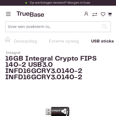
Op werkdagen besteld? Morgen in huis.
Ga naar de hoofdinhoud
Je hebt
Dataopslag
Externe opslag
USB sticks
Integral
16GB Integral Crypto FIPS
140-2 USB3.0
INFD16GCRY3.0140-2
INFD16GCRY3.0140-2
Afbeeldingengalerij overslaan