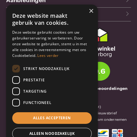
Aanbiedingen
"HEINZ APPROVED USB") worden ingesloten
×
in de Crypto die kan worden bekeken op een
Blog
Deze website maakt
pc. De tag geeft endpoint-software een
gebruik van cookies.
handige manier om Integral Crypto-schijven
te identificeren als de "officiële" bedrijfsdrive,
Deze website gebruikt cookies om uw
terwijl toegang wordt geweigerd tot andere
Klantenservice
gebruikerservaring te verbeteren. Door
ongeautoriseerde USB-drives zonder de
onze website te gebruiken, stemt u in met
unieke ID-tag
Bestel- en
alle cookies in overeenstemming met ons
verzendinformatie
Garantie - 2 jaar
Cookiebeleid.
Lees verder
Garantie en reparatie
STRIKT NOODZAKELIJK
9.6
Annuleren of retourneren
PRESTATIE
Over TrueBase
1261 Thuisbeoordelingen
TARGETING
Over TrueBase
FUNCTIONEEL
Privacy en voorwaarden (consument)
Algemene voorwaarden (zakelijk)
Blog en nieuwsbrief
ALLES ACCEPTEREN
Reviews van klanten
Mobile-Harddisk.nl
Duurzaam ondernemen
ALLEEN NOODZAKELIJK