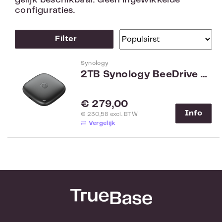
gelijk beschikbaar. Geen ingewikkelde
configuraties.
Filter
Synology
2TB Synology BeeDrive BDS70-2T
Normale prijs:
€ 279,00
Info
€ 230,58 excl. BTW
Vergelijk