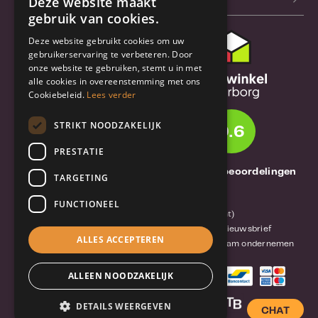
Deze website maakt
gebruik van cookies.
Deze website gebruikt cookies om uw
Klantenservice
gebruikerservaring te verbeteren. Door
onze website te gebruiken, stemt u in met
Bestel- en
alle cookies in overeenstemming met ons
verzendinformatie
Cookiebeleid.
Lees verder
Garantie en reparatie
STRIKT NOODZAKELIJK
9.6
Annuleren of retourneren
PRESTATIE
Over TrueBase
1261 Thuisbeoordelingen
TARGETING
Over TrueBase
FUNCTIONEEL
Privacy en voorwaarden (consument)
Algemene voorwaarden (zakelijk)
Blog en nieuwsbrief
ALLES ACCEPTEREN
Reviews van klanten
Mobile-Harddisk.nl
Duurzaam ondernemen
ALLEEN NOODZAKELIJK
DETAILS WEERGEVEN
CHAT