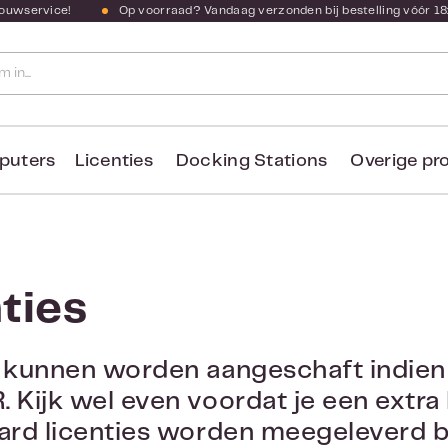
bouwservice!
Op voorraad? Vandaag verzonden bij bestelling vóór 18
puters
Licenties
Docking Stations
Overige pr
ties
 kunnen worden aangeschaft indien 
 Kijk wel even voordat je een extra l
ard licenties worden meegeleverd b