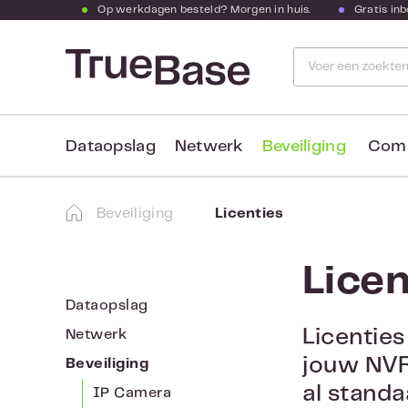
Op werkdagen besteld? Morgen in huis.
Gratis in
naar de hoofdinhoud
Ga naar de zoekopdracht
Ga naar de hoofdnavigatie
Dataopslag
Netwerk
Beveiliging
Com
Beveiliging
Licenties
Licen
Dataopslag
Licenties
Netwerk
jouw NVR.
Beveiliging
al standa
IP Camera