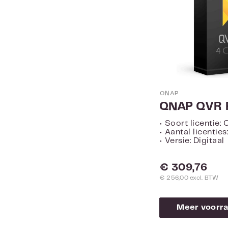
QNAP
• Soort licentie:
• Aantal licenties
• Versie: Digitaal
Normale prijs:
€ 309,76
€ 256,00 excl. BTW
Meer voorra