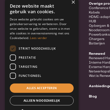
×
Portable hotspots
Overige pr
Deze website maakt
Power-over-ethernet
Conference
gebruik van cookies.
Range extenders
Kabels
Routers
HDMI-adapt
Deze website gebruikt cookies om uw
Converter
HUB
gebruikerservaring te verbeteren. Door
Switches
Opbergen &
onze website te gebruiken, stemt u in met
Wifi-adapters
Noodstroom
alle cookies in overeenstemming met ons
Netwerkkabels
Powerbanks
Netwerk accessoires
Cookiebeleid.
Lees verder
Chargers
Meer over Synology Routers
Batterijen
Populaire merken
STRIKT NOODZAKELIJK
Renewed
Beveiliging
PRESTATIE
Renewed Ha
IP Camera
Interne Har
Netwerkvideorecorders (NVR)
TARGETING
Externe Har
Beveiligingssysteem
Netwerkops
Licenties
FUNCTIONEEL
Wat is Rene
Deurbel / Intercom
Meer over Synology Camera's
Aanbieding
Populaire merken
ALLES ACCEPTEREN
Blog
Computers
ALLEEN NOODZAKELIJK
Mini PC
Monitoren