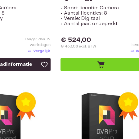
 Camera
• Soort licentie: Camera
: 8
• Aantal licenties: 8
py
• Versie: Digitaal
• Aantal jaar: onbeperkt
Normale prijs:
€ 524,00
Langer dan 12
werkdagen
leve
€ 433,06 excl. BTW
Vergelijk
V
adinformatie