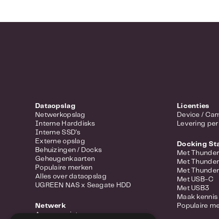
Dataopslag
Licenties
Netwerkopslag
Device 
Interne Harddisks
Levering per
Interne SSD's
Externe opslag
Docking St
Behuizingen / Docks
Met Thunder
Geheugenkaarten
Met Thunder
Populaire merken
Met Thunder
Alles over dataopslag
Met USB-C
UGREEN NAS x Seagate HDD
Met USB3
Maak kennis 
Netwerk
Populaire m
Access points