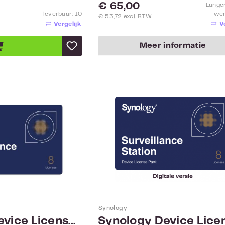
Normale prijs:
€ 65,00
Lange
leverbaar: 10
we
€ 53,72 excl. BTW
Vergelijk
V
Meer informatie
Directe download
Synology
Synology Device License Pack x 8