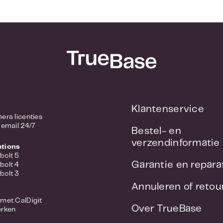
Klantenservice
/ Camera licenties
 email 24/7
Bestel- en
verzendinformatie
ations
bolt 5
Garantie en repara
bolt 4
bolt 3
Annuleren of reto
met CalDigit
Over TrueBase
erken