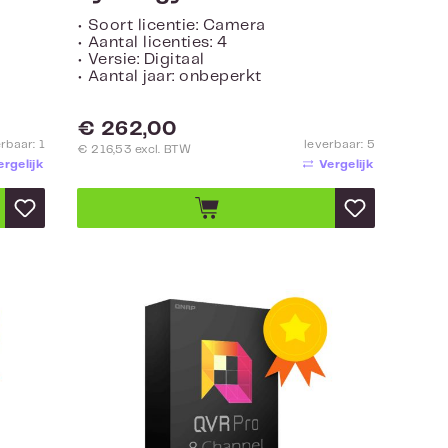
• Soort licentie: Camera
• Aantal licenties: 4
• Versie: Digitaal
• Aantal jaar: onbeperkt
Normale prijs:
€ 262,00
rbaar: 1
leverbaar: 5
€ 216,53 excl. BTW
ergelijk
Vergelijk