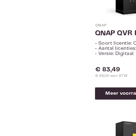
QNAP
• Soort licentie:
• Aantal licenties:
• Versie: Digitaal
Normale prijs:
€ 83,49
€ 69,00 excl. BTW
Meer voorra