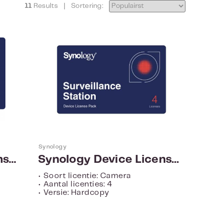
11
Results
|
Sortering:
Synology
Synology Device License Virtual - Digitale versie
Synology Device License Pack x 4
• Soort licentie: Camera
• Aantal licenties: 4
• Versie: Hardcopy