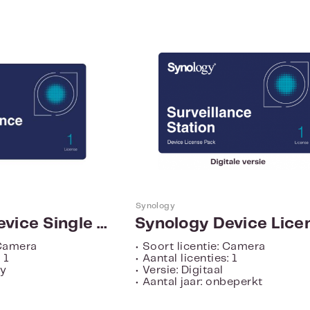
Directe download
Synology
Synology Device Single License
 Camera
• Soort licentie: Camera
 1
• Aantal licenties: 1
py
• Versie: Digitaal
• Aantal jaar: onbeperkt