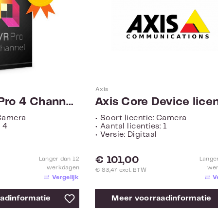
Axis
QNAP QVR Pro 4 Channel License LIC-SW-QVRPRO-4CH-EI
 Camera
• Soort licentie: Camera
: 4
• Aantal licenties: 1
• Versie: Digitaal
Normale prijs:
€ 101,00
Langer dan 12
Lange
werkdagen
we
€ 83,47 excl. BTW
Vergelijk
V
adinformatie
Meer voorraadinformatie