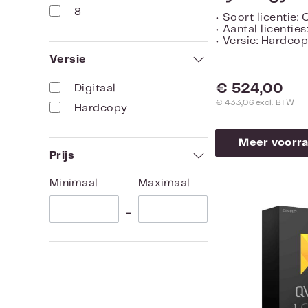
8
• Soort licentie:
• Aantal licenties
• Versie: Hardco
Versie
Normale prijs:
€ 524,00
Digitaal
€ 433,06 excl. BTW
Hardcopy
Meer voorra
Prijs
Minimaal
Maximaal
–