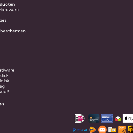
oducten
 Hardware
ers
 beschermen
rdware
ddisk
ddisk
lag
wed?
en