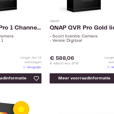
QNAP
QNAP QVR Pro 1 Channel License LIC-SW-QVRPRO-1CH-EI
 Camera
• Soort licentie: Camera
 1
• Versie: Digitaal
Normale prijs:
€ 588,06
Langer dan 12
Lange
werkdagen
we
€ 486,00 excl. BTW
Vergelijk
V
adinformatie
Meer voorraadinformatie