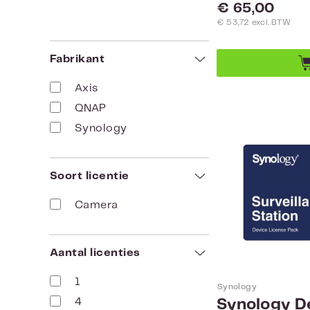
Normale prijs:
€ 65,00
€ 53,72 excl. BTW
Fabrikant
Axis
QNAP
Synology
Soort licentie
Camera
Aantal licenties
1
Synology
4