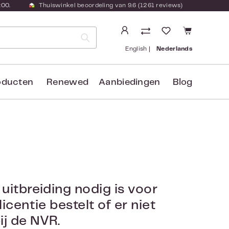
:00.
Thuiswinkel beoordeling van 9.6 (1261 reviews)
Je hebt 0 items
English
Nederlands
oducten
Renewed
Aanbiedingen
Blog
uitbreiding nodig is voor
icentie bestelt of er niet
ij de NVR.