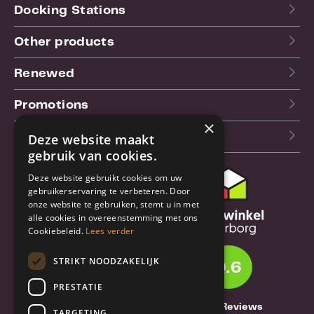
Docking Stations
Other products
Renewed
Promotions
×
Our blog (NL)
Deze website maakt
gebruik van cookies.
Deze website gebruikt cookies om uw
Customer support
gebruikerservaring te verbeteren. Door
onze website te gebruiken, stemt u in met
Order & Shipping
alle cookies in overeenstemming met ons
information
Cookiebeleid.
Lees verder
Warrantry & Repair
STRIKT NOODZAKELIJK
9.6
Cancellations & Returns
PRESTATIE
About Truebase
1261 Reviews
TARGETING