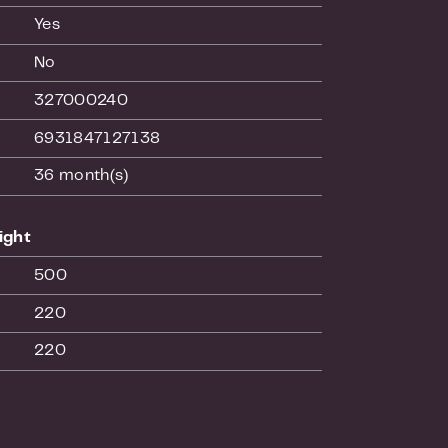
Yes
No
327000240
6931847127138
36 month(s)
ight
500
220
220