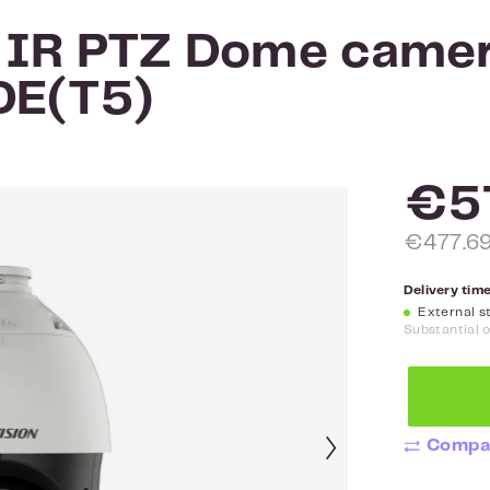
 IR PTZ Dome came
E(T5)
€5
€477.69
Delivery time
External st
Substantial 
Compa