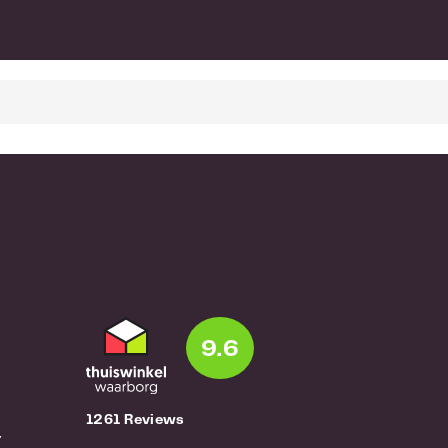
9.6
1261 Reviews
r