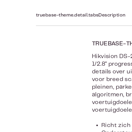
truebase-theme.detail.tabsDescription
TRUEBASE-T
Hikvision DS
1/2.8" progre
details over 
voor breed sc
pleinen, park
algoritmen, b
voertuigdoele
voertuigdoele
Richt zich