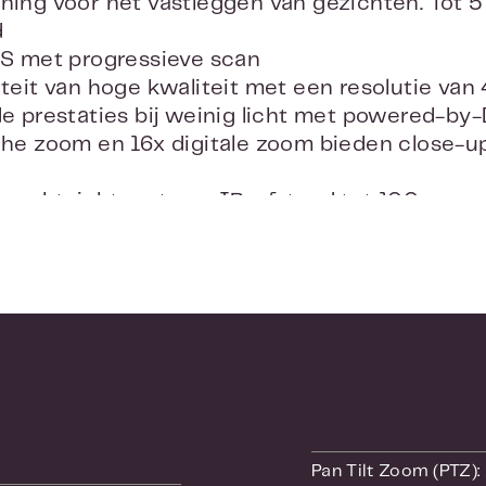
ing voor het vastleggen van gezichten. Tot 5 
d
OS met progressieve scan
teit van hoge kwaliteit met een resolutie van
e prestaties bij weinig licht met powered-by
he zoom en 16x digitale zoom bieden close-u
 nachtzicht met een IR-afstand tot 100 m
ning van H.265+/H.265-videocompressie
Pan Tilt Zoom (PTZ):