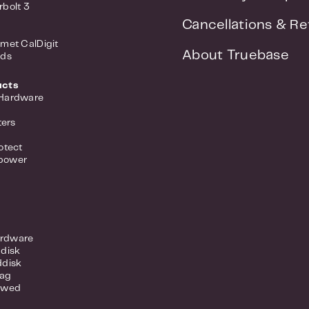
rbolt 3
Cancellations & Re
met CalDigit
About Truebase
nds
ucts
 Hardware
ers
otect
power
rdware
ddisk
ddisk
lag
ewed