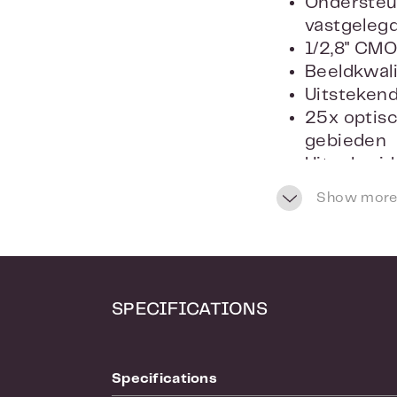
Ondersteun
vastgeleg
1/2,8" CM
Beeldkwali
Uitstekend
25x optisc
gebieden
Uitgebreid
Ondersteu
Show more
SPECIFICATIONS
Specifications