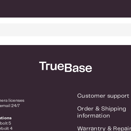
Customer support
era licenses
 email 24/7
Order & Shipping
information
ations
bolt 5
Warrantry & Repai
rbolt 4