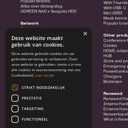
Popular Brands
With Thunde
Alles over dataopslag
With USB-C
UGREEN NAS x Seagate HDD
Met USB3
Maak kennis 
Network
Popular bra
Access points
×
Portable hotspots
Other prod
Deze website maakt
Power-over-ethernet
Conference
gebruik van cookies.
Range extenders
Cables
Routers
HDMI-adapt
Deze website gebruikt cookies om uw
Converter
HUB
gebruikerservaring te verbeteren. Door
Switches
Store and pr
onze website te gebruiken, stemt u in met
Wifi-adapters
Emergency 
alle cookies in overeenstemming met ons
Network Cables
Powerbanks
Network Accessories
Cookiebeleid.
Lees verder
Chargers
Meer over Synology Routers
Batterijen
Popular Brands
STRIKT NOODZAKELIJK
Renewed
Security
PRESTATIE
Renewed Ha
IP Camera
Interne Har
Network Video Recorders (NVR)
TARGETING
Externe Har
Security system
Netwerkops
Licenses
FUNCTIONEEL
What is Ren
Doorbell / Intercom
Meer over Synology Camera's