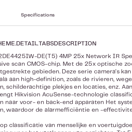
Specifications
HEME.DETAIL.TABSDESCRIPTION
-2DE4425IW-DE(T5) 4MP 25x Network IR Spe
ssive scan CMOS-chip. Met de 25x optische z
uitgestrekte gebieden. Deze serie camera's ka
ala aan high-definition, zoals de rivieren, we
en, schilderachtige plekjes en locaties, enz. 
rengt Hikvision AcuSense-technologie classifi
n naar voor- en back-end apparaten Het syste
n, waardoor de alarmefficiëntie en -effectivi
 op classificatie van menselijke en voertuigdoe