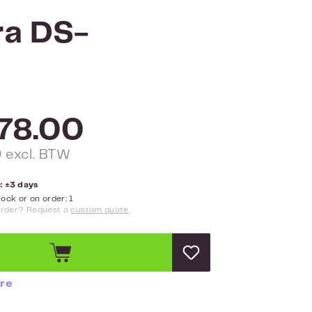
ra DS-
78.00
 excl. BTW
: ±3 days
ock or on order: 1
order? Request a
custom quote
.
re