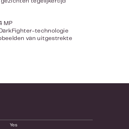
gezichten tegelijkertijd
 4 MP
-DarkFighter-technologie
pbeelden van uitgestrekte
Yes