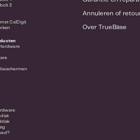
bolt 3
Annuleren of reto
met CalDigit
Over TrueBase
erken
oducten
 Hardware
ers
 beschermen
rdware
ddisk
ddisk
lag
wed?