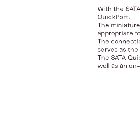
With the SATA
QuickPort.
The miniature 
appropriate f
The connectio
serves as the
The SATA Quic
well as an on