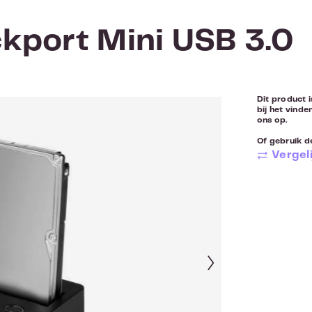
kport Mini USB 3.0
Dit product i
bij het vinde
ons op.
Of gebruik de
Vergeli