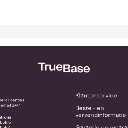
Klantenservice
/ Camera licenties
 email 24/7
Bestel- en
verzendinformatie
ations
bolt 5
Garantie en repara
bolt 4