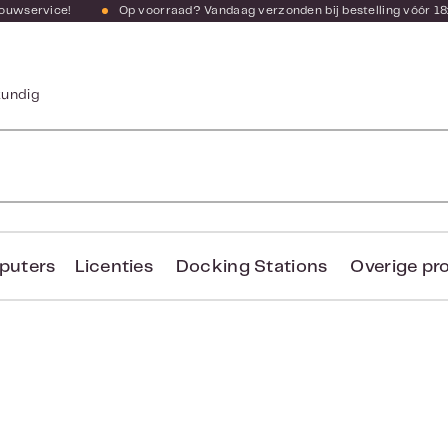
bouwservice!
Op voorraad? Vandaag verzonden bij bestelling vóór 18
kundig
puters
Licenties
Docking Stations
Overige pr