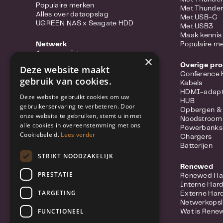
Populaire merken
Met Thunder
Alles over dataopslag
Met USB-C
UGREEN NAS x Seagate HDD
Met USB3
Maak kennis 
Netwerk
Populaire m
Access points
×
Portable hotspots
Overige pr
Deze website maakt
Power-over-ethernet
Conference
gebruik van cookies.
Range extenders
Kabels
Routers
HDMI-adapt
Deze website gebruikt cookies om uw
Converter
HUB
gebruikerservaring te verbeteren. Door
Switches
Opbergen &
onze website te gebruiken, stemt u in met
Wifi-adapters
Noodstroom
alle cookies in overeenstemming met ons
Netwerkkabels
Powerbanks
Cookiebeleid.
Lees verder
Netwerk accessoires
Chargers
Meer over Synology Routers
Batterijen
Populaire merken
STRIKT NOODZAKELIJK
Renewed
Beveiliging
PRESTATIE
Renewed Ha
IP Camera
Interne Har
Netwerkvideorecorders (NVR)
TARGETING
Externe Har
Beveiligingssysteem
Netwerkops
Licenties
FUNCTIONEEL
Wat is Rene
Deurbel / Intercom