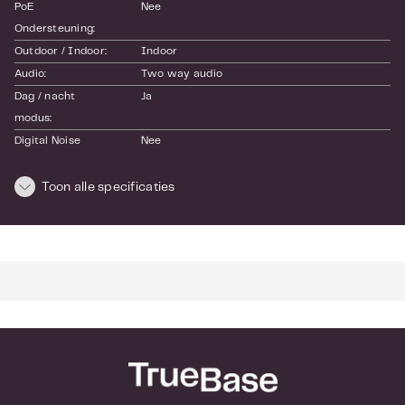
PoE 
Nee
Ondersteuning:
Outdoor / Indoor:
Indoor
Audio:
Two way audio
Dag / nacht 
Ja
modus:
Digital Noise 
Nee
Reduction (DNR):
Interne opslag:
Niet mogelijk
Toon alle specificaties
Mechanical IR 
Ja
Cut filter:
PIR detectie:
Nee
Pan Tilt Zoom 
Pan / tilt only
(PTZ):
Wide Dynamic 
Nee
Range (WDR):
Wifi:
Ja
SKU:
FI8910W-W