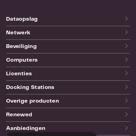
EAN:
6954836091012
Garantie:
24 maand(en)
Dataopslag
Netwerk
Beveiliging
Computers
Licenties
Docking Stations
Overige producten
Renewed
Aanbiedingen