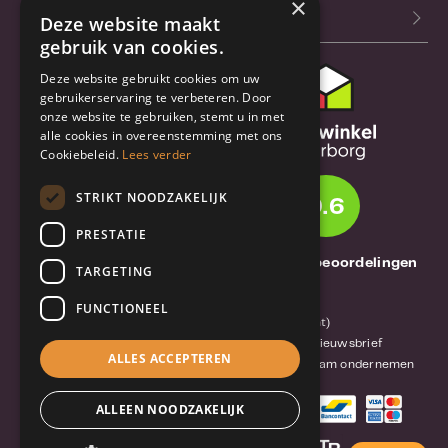
×
Blog
Deze website maakt
gebruik van cookies.
Deze website gebruikt cookies om uw
Klantenservice
gebruikerservaring te verbeteren. Door
onze website te gebruiken, stemt u in met
Bestel- en
alle cookies in overeenstemming met ons
verzendinformatie
Cookiebeleid.
Lees verder
Garantie en reparatie
STRIKT NOODZAKELIJK
9.6
Annuleren of retourneren
PRESTATIE
Over TrueBase
1261 Thuisbeoordelingen
TARGETING
Over TrueBase
FUNCTIONEEL
Privacy en voorwaarden (consument)
Algemene voorwaarden (zakelijk)
Blog en nieuwsbrief
ALLES ACCEPTEREN
Reviews van klanten
Mobile-Harddisk.nl
Duurzaam ondernemen
ALLEEN NOODZAKELIJK