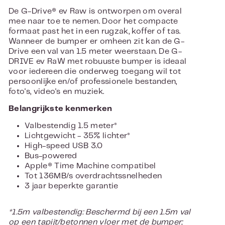
De G-Drive® ev Raw is ontworpen om overal
mee naar toe te nemen. Door het compacte
formaat past het in een rugzak, koffer of tas.
Wanneer de bumper er omheen zit kan de G-
Drive een val van 1.5 meter weerstaan. De G-
DRIVE ev RaW met robuuste bumper is ideaal
voor iedereen die onderweg toegang wil tot
persoonlijke en/of professionele bestanden,
foto's, video's en muziek.
Belangrijkste kenmerken
Valbestendig 1.5 meter*
Lichtgewicht - 35% lichter*
High-speed USB 3.0
Bus-powered
Apple® Time Machine compatibel
Tot 136MB/s overdrachtssnelheden
3 jaar beperkte garantie
*
1.5m valbestendig: Beschermd bij een 1.5m val
op een tapijt/betonnen vloer met de bumper;