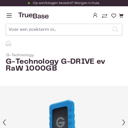
Op werkdagen besteld? Morgen in huis.
Ga naar de hoofdinhoud
Je hebt
G-Technology
G-Technology G-DRIVE ev
RaW 1000GB
Afbeeldingengalerij overslaan