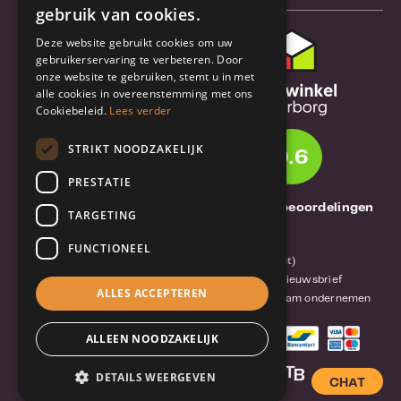
gebruik van cookies.
Deze website gebruikt cookies om uw
Klantenservice
gebruikerservaring te verbeteren. Door
onze website te gebruiken, stemt u in met
Bestel- en
alle cookies in overeenstemming met ons
verzendinformatie
Cookiebeleid.
Lees verder
Garantie en reparatie
STRIKT NOODZAKELIJK
9.6
Annuleren of retourneren
PRESTATIE
Over TrueBase
1261 Thuisbeoordelingen
TARGETING
Over TrueBase
FUNCTIONEEL
Privacy en voorwaarden (consument)
Algemene voorwaarden (zakelijk)
Blog en nieuwsbrief
ALLES ACCEPTEREN
Reviews van klanten
Mobile-Harddisk.nl
Duurzaam ondernemen
ALLEEN NOODZAKELIJK
DETAILS WEERGEVEN
CHAT