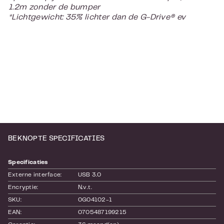
1.2m zonder de bumper
*
Lichtgewicht: 35% lichter dan de G-Drive® ev
BEKNOPTE SPECIFICATIES
Specificaties
Externe interface:
USB 3.0
Encryptie:
N.v.t.
SKU:
0G04102-1
EAN:
0705487199215