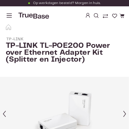
Op werkdagen besteld? Morgen in huis.
Ga naar de hoofdinhoud
Je hebt
TP-LINK
TP-LINK TL-POE200 Power
over Ethernet Adapter Kit
(Splitter en Injector)
Afbeeldingengalerij overslaan