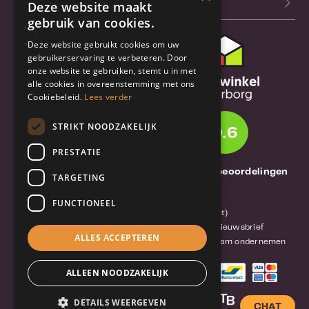
Blog
Deze website maakt
gebruik van cookies.
Deze website gebruikt cookies om uw
Klantenservice
gebruikerservaring te verbeteren. Door
onze website te gebruiken, stemt u in met
Bestel- en
alle cookies in overeenstemming met ons
verzendinformatie
Cookiebeleid.
Lees verder
Garantie en reparatie
STRIKT NOODZAKELIJK
9.6
Annuleren of retourneren
PRESTATIE
Over TrueBase
1261 Thuisbeoordelingen
TARGETING
Over TrueBase
FUNCTIONEEL
Privacy en voorwaarden (consument)
Algemene voorwaarden (zakelijk)
Blog en nieuwsbrief
ALLES ACCEPTEREN
Reviews van klanten
Mobile-Harddisk.nl
Duurzaam ondernemen
ALLEEN NOODZAKELIJK
DETAILS WEERGEVEN
CHAT