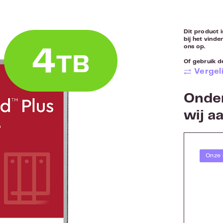
Dit product i
bij het vinde
ons op.
Of gebruik de
Vergeli
Onder
wij a
Onze 