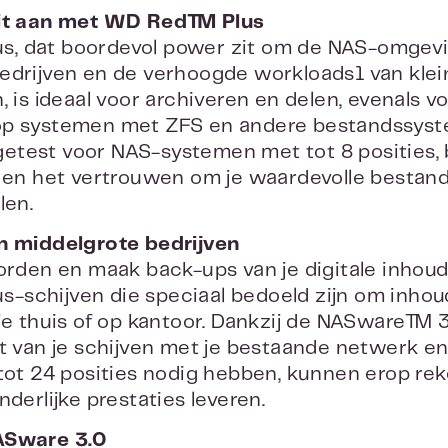
eit aan met WD Red™ Plus
, dat boordevol power zit om de NAS-omgevin
edrijven en de verhoogde workloads1 van klei
n, is ideaal voor archiveren en delen, evenal
p systemen met ZFS en andere bestandssystem
test voor NAS-systemen met tot 8 posities, bie
d en het vertrouwen om je waardevolle bestand
len.
n middelgrote bedrijven
 orden en maak back-ups van je digitale inho
schijven die speciaal bedoeld zijn om inhou
 je thuis of op kantoor. Dankzij de NASware™
it van je schijven met je bestaande netwerk e
 tot 24 posities nodig hebben, kunnen erop 
nderlijke prestaties leveren.
ASware 3.0