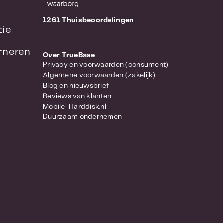
 met de zekerheid van een
1261 Thuisbeoordelingen
tie
ingsservices van wereldklasse
urneren
Over TrueBase
Privacy en voorwaarden (consument)
Algemene voorwaarden (zakelijk)
iaal voor het NAS is gebouwd
Blog en nieuwsbrief
eiligd en optimale prestaties
Reviews van klanten
en harde schijf voor je NAS
Mobile-Harddisk.nl
Duurzaam ondernemen
deze schijven speciaal getest
n.
AS of RAID kunnen schijven heet
f getest onder dergelijke
 zijn speciaal ontworpen met