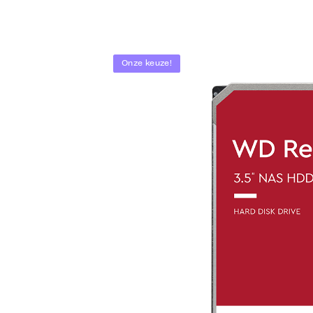
Afbeeldingengalerij overslaan
Onze keuze!