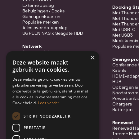
Interne SSD's
Topondersteu
Externe opslag
Docking St
Voer vol vert
Behuizingen / Docks
Met Thunder
Geheugenkaarten
Met Thunder
beperkte gara
Populaire merken
Met Thunder
die bij elke 
Alles over dataopslag
Met USB-C
UGREEN NAS x Seagate HDD
Met USB3
Desktopschi
Maak kennis 
Netwerk
Populaire m
Maak de juist
Access points
×
met de juiste
Portable hotspots
Overige pr
Deze website maakt
Power-over-ethernet
behouden blij
Conference
gebruik van cookies.
Range extenders
Kabels
gaat kiezen:
Routers
HDMI-adapt
Deze website gebruikt cookies om uw
Converter
HUB
Compatibilite
gebruikerservaring te verbeteren. Door
Switches
Opbergen &
onze website te gebruiken, stemt u in met
Wifi-adapters
voor compatib
Noodstroom
alle cookies in overeenstemming met ons
Netwerkkabels
Powerbanks
Cookiebeleid.
Lees verder
Netwerk accessoires
Chargers
Betrouwbaar
Meer over Synology Routers
Batterijen
worden en des
Populaire merken
STRIKT NOODZAKELIJK
omstandighed
Renewed
Beveiliging
PRESTATIE
Renewed Ha
IP Camera
Foutherstelc
Interne Har
Netwerkvideorecorders (NVR)