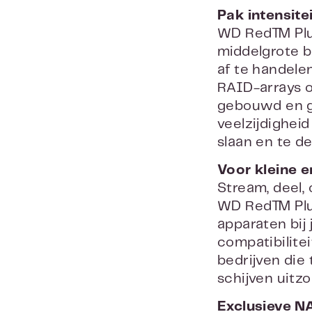
Pak intensit
WD Red™ Plus
middelgrote b
af te handele
RAID-arrays o
gebouwd en ge
veelzijdighei
slaan en te de
Voor kleine e
Stream, deel,
WD Red™ Plus-
apparaten bij
compatibilite
bedrijven die
schijven uitzo
Exclusieve N