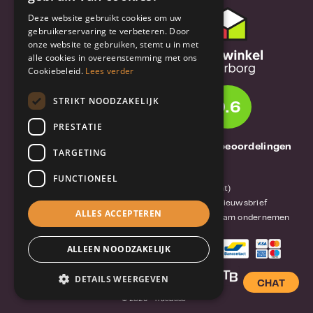
Deze website gebruikt cookies om uw
Klantenservice
gebruikerservaring te verbeteren. Door
onze website te gebruiken, stemt u in met
Bestel- en
alle cookies in overeenstemming met ons
verzendinformatie
Cookiebeleid.
Lees verder
Garantie en reparatie
STRIKT NOODZAKELIJK
9.6
Annuleren of retourneren
PRESTATIE
Over TrueBase
1261 Thuisbeoordelingen
TARGETING
Over TrueBase
FUNCTIONEEL
Privacy en voorwaarden (consument)
Algemene voorwaarden (zakelijk)
Blog en nieuwsbrief
ALLES ACCEPTEREN
Reviews van klanten
Mobile-Harddisk.nl
Duurzaam ondernemen
ALLEEN NOODZAKELIJK
DETAILS WEERGEVEN
CHAT
© 2026 - TrueBase ®