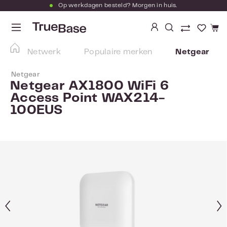
Op werkdagen besteld? Morgen in huis.
Ga naar de hoofdinhoud
Je hebt
Netwerk
Populaire merken
Netgear
Netgear
Netgear AX1800 WiFi 6
Access Point WAX214-
100EUS
Afbeeldingengalerij overslaan