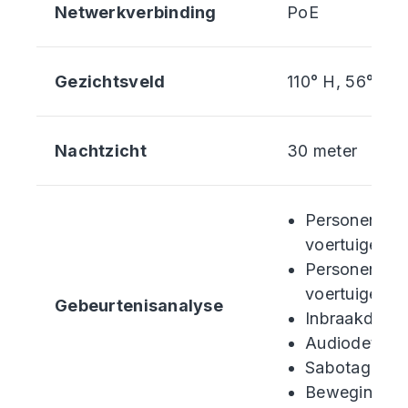
Netwerkverbinding
PoE
Gezichtsveld
110° H, 56° V, 
Nachtzicht
30 meter
Personen- e
voertuigende
Personen en
voertuigentel
Gebeurtenisanalyse
Inbraakdetec
Audiodetecti
Sabotagedet
Bewegingsde