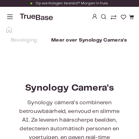
Op werkdagen besteld? Morgen in huis.
Ga naar de hoofdinhoud
Je hebt
Beveiliging
Meer over Synology Camera's
Synology Camera's
Synology camera’s combineren
betrouwbaarheid, eenvoud en slimme
AI. Ze leveren haarscherpe beelden,
detecteren automatisch personen en
voertuigen, en geven real-time