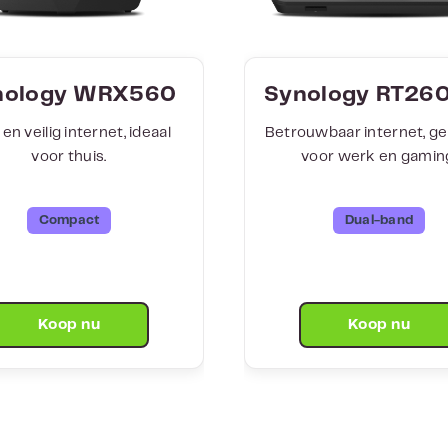
nology WRX560
Synology RT26
 en veilig internet, ideaal
Betrouwbaar internet, ge
voor thuis.
voor werk en gamin
Compact
Dual-band
Koop nu
Koop nu