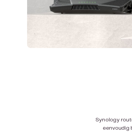
Synology route
eenvoudig b