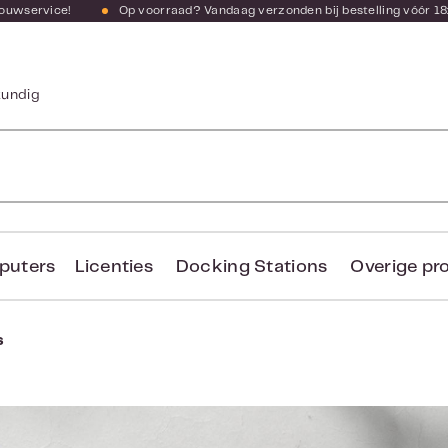
bouwservice!
Op voorraad? Vandaag verzonden bij bestelling vóór 18
kundig
puters
Licenties
Docking Stations
Overige pr
s