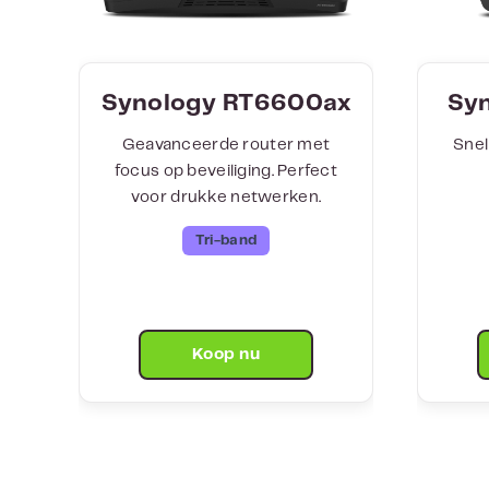
Synology RT6600ax
Sy
Geavanceerde router met
Snel
focus op beveiliging. Perfect
voor drukke netwerken.
Tri-band
Koop nu