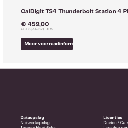
CalDigit TS4 Thunderbolt Station 4
Normale prijs:
€ 459,00
€ 379,34 excl. BTW
Meer voorraadinformatie
Dataopslag
Licenties
Netwerkopslag
Device 
Interne Harddisks
Levering per