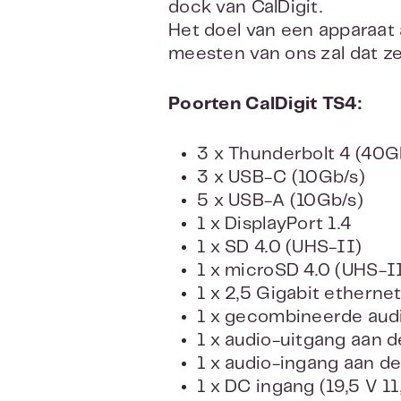
dock van CalDigit.
Het doel van een apparaat 
meesten van ons zal dat ze
Poorten CalDigit TS4:
3 x Thunderbolt 4 (40G
3 x USB-C (10Gb/s)
5 x USB-A (10Gb/s)
1 x DisplayPort 1.4
1 x SD 4.0 (UHS-II)
1 x microSD 4.0 (UHS-I
1 x 2,5 Gigabit etherne
1 x gecombineerde audi
1 x audio-uitgang aan 
1 x audio-ingang aan d
1 x DC ingang (19,5 V 11