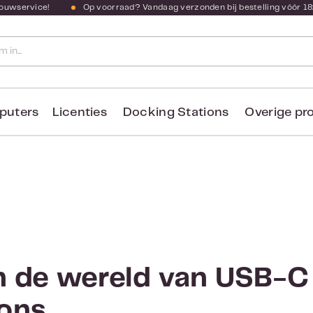
bouwservice!
Op voorraad? Vandaag verzonden bij bestelling vóór 18
puters
Licenties
Docking Stations
Overige pr
n de wereld van USB-C
ions