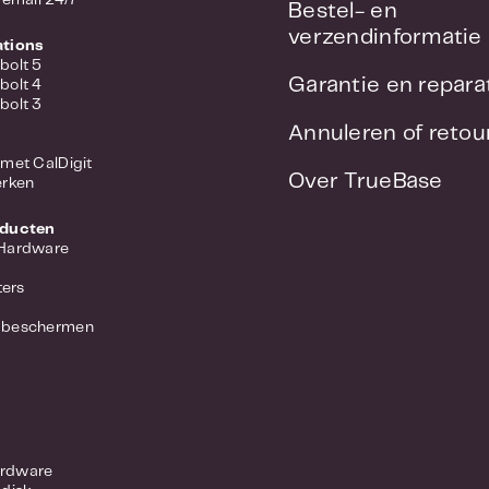
Bestel- en
verzendinformatie
ations
bolt 5
Garantie en repara
bolt 4
bolt 3
Annuleren of reto
met CalDigit
Over TrueBase
erken
oducten
 Hardware
ers
 beschermen
rdware