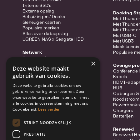
Interne SSD's
Externe opslag
Docking St
Behuizingen / Docks
Met Thunder
Geheugenkaarten
Met Thunder
Populaire merken
Met Thunder
Alles over dataopslag
Met USB-C
UGREEN NAS x Seagate HDD
Met USB3
Maak kennis 
Netwerk
Populaire m
Access points
×
Portable hotspots
Overige pr
Deze website maakt
Power-over-ethernet
Conference
gebruik van cookies.
Range extenders
Kabels
Routers
HDMI-adapt
Deze website gebruikt cookies om uw
Converter
HUB
gebruikerservaring te verbeteren. Door
Switches
Opbergen &
onze website te gebruiken, stemt u in met
Wifi-adapters
Noodstroom
alle cookies in overeenstemming met ons
Netwerkkabels
Powerbanks
Netwerk accessoires
Cookiebeleid.
Lees verder
Chargers
Meer over Synology Routers
Batterijen
Populaire merken
STRIKT NOODZAKELIJK
Renewed
Beveiliging
PRESTATIE
Renewed Ha
IP Camera