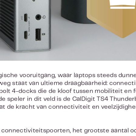
ische vooruitgang, waar laptops steeds dunner
weg staat van ultieme draagbaarheid: connectivi
lt 4-docks die de kloof tussen mobiliteit en f
e speler in dit veld is de CalDigit TS4 Thunder
t de kracht van connectiviteit en veelzijdigh
8 connectiviteitspoorten, het grootste aantal 