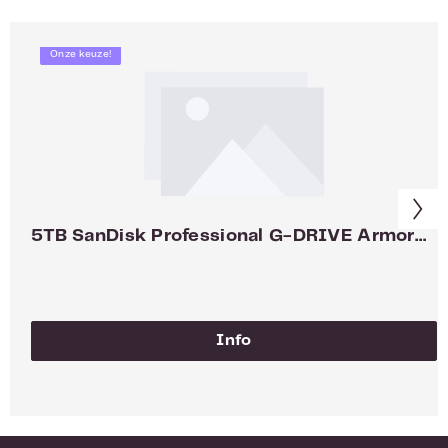
Onze keuze!
5TB SanDisk Professional G-DRIVE ArmorATD 2.5inch SDPH81G-005T-GBAND
Info