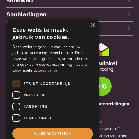
Renewed
Aanbiedingen
×
Blog
Deze website maakt
gebruik van cookies.
Deze website gebruikt cookies om uw
Klantenservice
gebruikerservaring te verbeteren. Door
onze website te gebruiken, stemt u in met
Bestel- en
alle cookies in overeenstemming met ons
verzendinformatie
Cookiebeleid.
Lees verder
Garantie en reparatie
STRIKT NOODZAKELIJK
9.6
Annuleren of retourneren
PRESTATIE
Over TrueBase
1261 Thuisbeoordelingen
TARGETING
Over TrueBase
FUNCTIONEEL
Privacy en voorwaarden (consument)
Algemene voorwaarden (zakelijk)
Blog en nieuwsbrief
ALLES ACCEPTEREN
Reviews van klanten
Mobile-Harddisk.nl
Duurzaam ondernemen