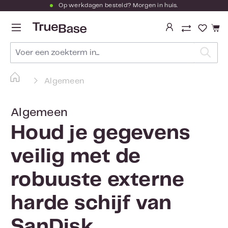
Op werkdagen besteld? Morgen in huis.
Ga naar de hoofdinhoud
Je hebt
Algemeen
Algemeen
Houd je gegevens
veilig met de
robuuste externe
harde schijf van
SanDisk