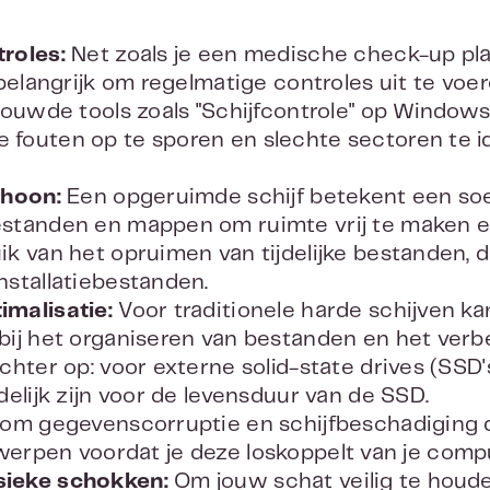
roles:
Net zoals je een medische check-up pl
 belangrijk om regelmatige controles uit te vo
bouwde tools zoals "Schijfcontrole" op Window
fouten op te sporen en slechte sectoren te id
choon:
Een opgeruimde schijf betekent een soe
standen en mappen om ruimte vrij te maken en
ik van het opruimen van tijdelijke bestanden,
nstallatiebestanden.
malisatie:
Voor traditionele harde schijven ka
bij het organiseren van bestanden en het verb
chter op: voor externe solid-state drives (SSD'
delijk zijn voor de levensduur van de SSD.
om gegevenscorruptie en schijfbeschadiging 
 te werpen voordat je deze loskoppelt van je comp
sieke schokken:
Om jouw schat veilig te houde