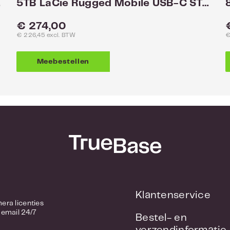
0800
5TB LaCie Rugged Mobile USB-C STFR5000800
Normale prijs:
N
€ 274,00
€ 226,45 excl. BTW
€
Meebestellen
Klantenservice
/ Camera licenties
 email 24/7
Bestel- en