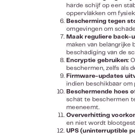
harde schijf op een stab
oppervlakken om fysiek
Bescherming tegen sto
omgevingen om schade 
Maak reguliere back-u
maken van belangrijke b
beschadiging van de sch
Encryptie gebruiken:
O
beschermen, zelfs als d
Firmware-updates uit
indien beschikbaar om p
Beschermende hoes of
schat te beschermen te
meeneemt.
Oververhitting voorko
en niet wordt blootgest
UPS (uninterruptible p