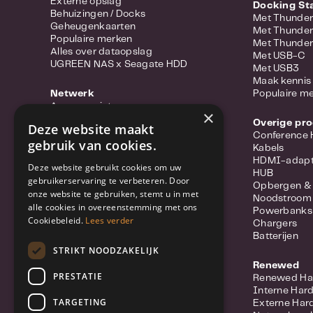
Externe opslag
Docking St
Behuizingen / Docks
Met Thunder
Geheugenkaarten
Met Thunder
Populaire merken
Met Thunder
Alles over dataopslag
Met USB-C
UGREEN NAS x Seagate HDD
Met USB3
Maak kennis 
Netwerk
Populaire m
Access points
×
Portable hotspots
Overige pr
Deze website maakt
Power-over-ethernet
Conference
gebruik van cookies.
Range extenders
Kabels
Routers
HDMI-adapt
Deze website gebruikt cookies om uw
Converter
HUB
gebruikerservaring te verbeteren. Door
Switches
Opbergen &
onze website te gebruiken, stemt u in met
Wifi-adapters
Noodstroom
alle cookies in overeenstemming met ons
Netwerkkabels
Powerbanks
Netwerk accessoires
Cookiebeleid.
Lees verder
Chargers
Meer over Synology Routers
Batterijen
Populaire merken
STRIKT NOODZAKELIJK
Renewed
Beveiliging
PRESTATIE
Renewed Ha
IP Camera
Interne Har
Netwerkvideorecorders (NVR)
TARGETING
Externe Har
Beveiligingssysteem