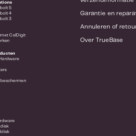
verzendinformatie
ations
bolt 5
Garantie en repara
bolt 4
bolt 3
Annuleren of reto
met CalDigit
Over TrueBase
erken
oducten
 Hardware
ers
 beschermen
rdware
ddisk
ddisk