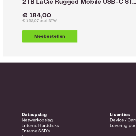
2TB LaCie Rugged Mobile USB-C STFR200
Normale prijs:
€ 184,00
€ 152,07 excl. BTW
Meebestellen
Dataopslag
Licenties
Netwerkopslag
Device 
Interne Harddisks
Levering per
Interne SSD's