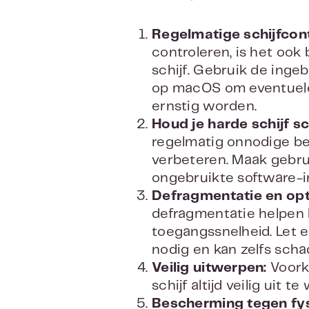
Regelmatige schijfcont
controleren, is het ook
schijf. Gebruik de inge
op macOS om eventuele 
ernstig worden.
Houd je harde schijf s
regelmatig onnodige be
verbeteren. Maak gebru
ongebruikte software-i
Defragmentatie en opti
defragmentatie helpen 
toegangssnelheid. Let e
nodig en kan zelfs scha
Veilig uitwerpen:
Voork
schijf altijd veilig uit
Bescherming tegen fy