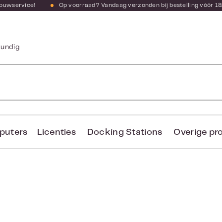
bouwservice!
Op voorraad? Vandaag verzonden bij bestelling vóór 18
kundig
puters
Licenties
Docking Stations
Overige pr