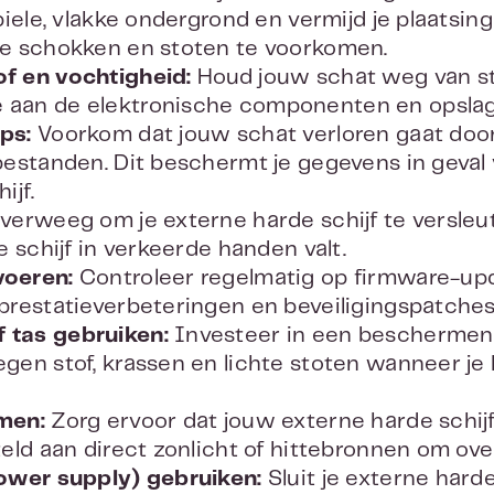
iele, vlakke ondergrond en vermijd je plaatsing
e schokken en stoten te voorkomen.
f en vochtigheid:
Houd jouw schat weg van st
aan de elektronische componenten en opsla
ps:
Voorkom dat jouw schat verloren gaat door
estanden. Dit beschermt je gegevens in geval 
ijf.
verweeg om je externe harde schijf te versle
e schijf in verkeerde handen valt.
voeren:
Controleer regelmatig op firmware-upd
restatieverbeteringen en beveiligingspatches 
 tas gebruiken:
Investeer in een beschermen
gen stof, krassen en lichte stoten wanneer 
men:
Zorg ervoor dat jouw externe harde schijf 
eld aan direct zonlicht of hittebronnen om ov
ower supply) gebruiken:
Sluit je externe harde