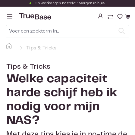
Op werkdagen besteld? Morgen in huis.
Ga naar de hoofdinhoud
Je hebt
Tips & Tricks
Tips & Tricks
Welke capaciteit
harde schijf heb ik
nodig voor mijn
NAS?
Met deze tips kies je in no-time de