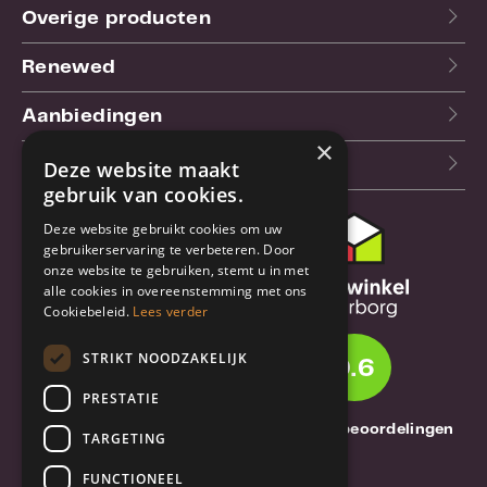
Overige producten
Renewed
Aanbiedingen
×
Blog
Deze website maakt
gebruik van cookies.
Deze website gebruikt cookies om uw
Klantenservice
gebruikerservaring te verbeteren. Door
onze website te gebruiken, stemt u in met
Bestel- en
alle cookies in overeenstemming met ons
verzendinformatie
Cookiebeleid.
Lees verder
Garantie en reparatie
STRIKT NOODZAKELIJK
9.6
Annuleren of retourneren
PRESTATIE
Over TrueBase
1261 Thuisbeoordelingen
TARGETING
Over TrueBase
FUNCTIONEEL