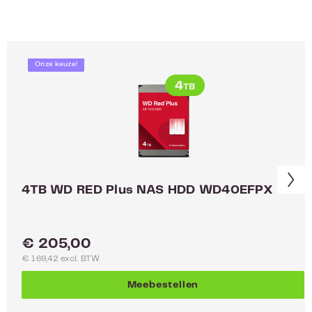
Onze keuze!
4TB WD RED Plus NAS HDD WD40EFPX
Normale prijs:
€ 205,00
€ 169,42 excl. BTW
Meebestellen