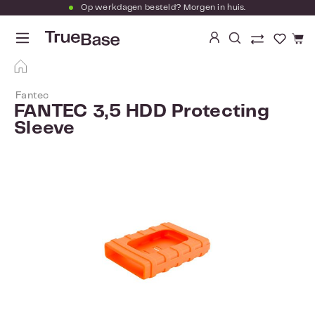
Op werkdagen besteld? Morgen in huis.
Ga naar de hoofdinhoud
Je hebt
Fantec
FANTEC 3,5 HDD Protecting
Sleeve
Afbeeldingengalerij overslaan