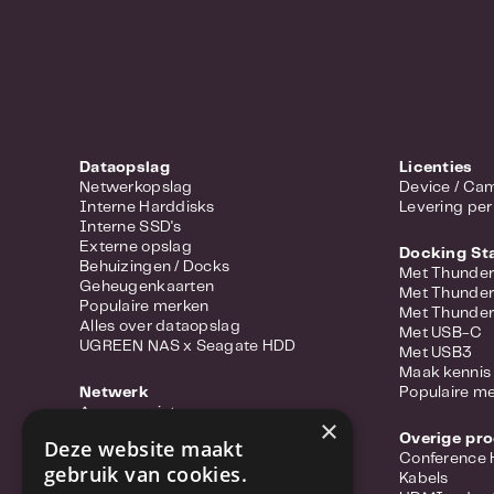
Dataopslag
Licenties
Netwerkopslag
Device 
Interne Harddisks
Levering per
Interne SSD's
Externe opslag
Docking St
Behuizingen / Docks
Met Thunder
Geheugenkaarten
Met Thunder
Populaire merken
Met Thunder
Alles over dataopslag
Met USB-C
UGREEN NAS x Seagate HDD
Met USB3
Maak kennis 
Netwerk
Populaire m
Access points
×
Portable hotspots
Overige pr
Deze website maakt
Power-over-ethernet
Conference
gebruik van cookies.
Range extenders
Kabels
Routers