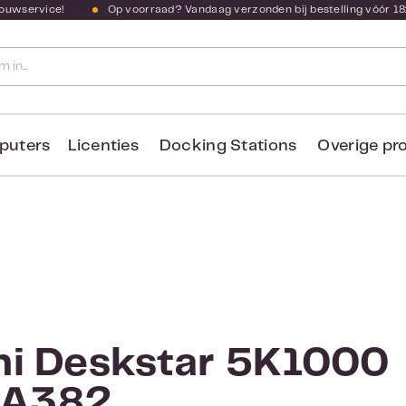
bouwservice!
Op voorraad? Vandaag verzonden bij bestelling vóór 18
puters
Licenties
Docking Stations
Overige pr
hi Deskstar 5K1000
LA382