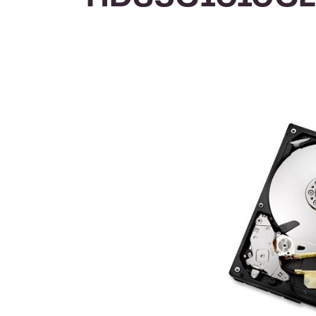
Afbeeldingengalerij overslaan