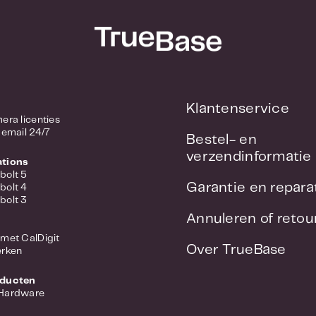
Klantenservice
/ Camera licenties
 email 24/7
Bestel- en
verzendinformatie
ations
bolt 5
Garantie en repara
bolt 4
bolt 3
Annuleren of reto
met CalDigit
Over TrueBase
erken
oducten
 Hardware