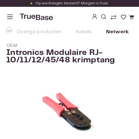
Op werkdagen besteld? Morgen in huis.
Ga naar de hoofdinhoud
Je hebt
Overige producten
Kabels
Netwerk
OEM
Intronics Modulaire RJ-
10/11/12/45/48 krimptang
Afbeeldingengalerij overslaan