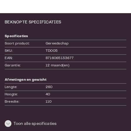
BEKNOPTE SPECIFICATIES
Specificaties
Soort product:
Gereedschap
SKU:
TD005
EAN:
8716065133677
Garantie:
12 maand(en)
Afmetingen en gewicht
Lengte:
260
Hoogte:
40
Breedte:
110
Toon alle specificaties