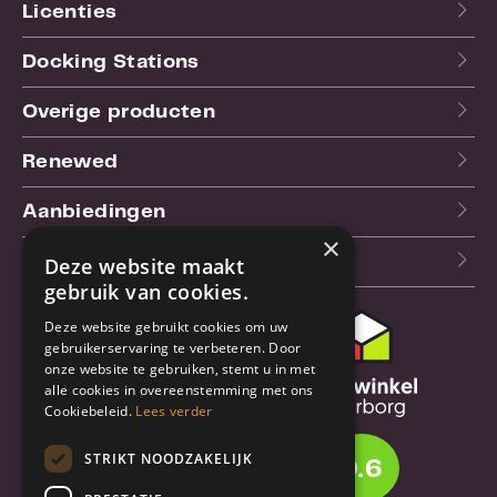
Licenties
Docking Stations
Overige producten
Renewed
Aanbiedingen
×
Blog
Deze website maakt
gebruik van cookies.
Deze website gebruikt cookies om uw
Klantenservice
gebruikerservaring te verbeteren. Door
onze website te gebruiken, stemt u in met
Bestel- en
alle cookies in overeenstemming met ons
verzendinformatie
Cookiebeleid.
Lees verder
Garantie en reparatie
STRIKT NOODZAKELIJK
9.6
Annuleren of retourneren