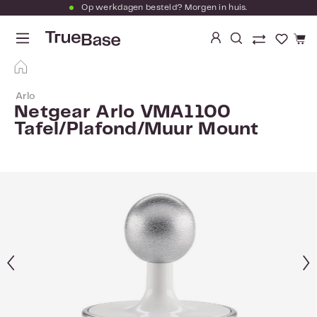
Op werkdagen besteld? Morgen in huis.
Ga naar de hoofdinhoud
Je hebt
Arlo
Netgear Arlo VMA1100
Tafel/Plafond/Muur Mount
Afbeeldingengalerij overslaan