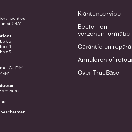
Klantenservice
/ Camera licenties
 email 24/7
Bestel- en
verzendinformatie
ations
bolt 5
Garantie en repara
bolt 4
bolt 3
Annuleren of reto
met CalDigit
Over TrueBase
erken
oducten
 Hardware
ers
 beschermen