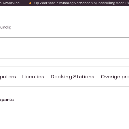
bouwservice!
Op voorraad? Vandaag verzonden bij bestelling vóór 18
kundig
puters
Licenties
Docking Stations
Overige pr
eparts