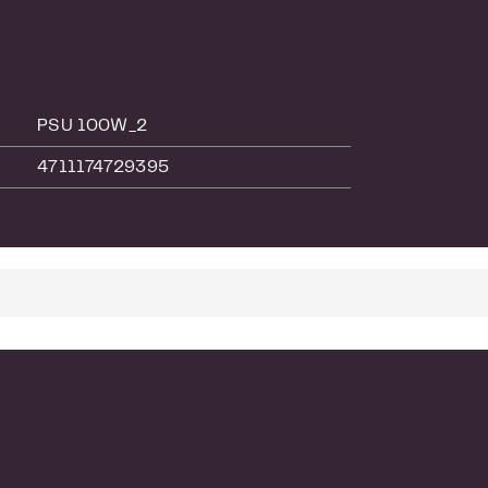
PSU 100W_2
4711174729395