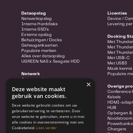
Dataopslag
Licenties
Netwerkopslag
Device 
Interne Harddisks
Levering per
Interne SSD's
Externe opslag
Docking St
Behuizingen / Docks
Met Thunder
Geheugenkaarten
Met Thunder
Populaire merken
Met Thunder
Alles over dataopslag
Met USB-C
UGREEN NAS x Seagate HDD
Met USB3
Maak kennis 
Netwerk
Populaire m
Access points
×
Portable hotspots
Overige pr
Deze website maakt
Power-over-ethernet
Conference
gebruik van cookies.
Range extenders
Kabels
Routers
HDMI-adapt
Deze website gebruikt cookies om uw
Converter
HUB
gebruikerservaring te verbeteren. Door
Switches
Opbergen &
onze website te gebruiken, stemt u in met
Wifi-adapters
Noodstroom
alle cookies in overeenstemming met ons
Netwerkkabels
Powerbanks
Netwerk accessoires
Cookiebeleid.
Lees verder
Chargers
Meer over Synology Routers