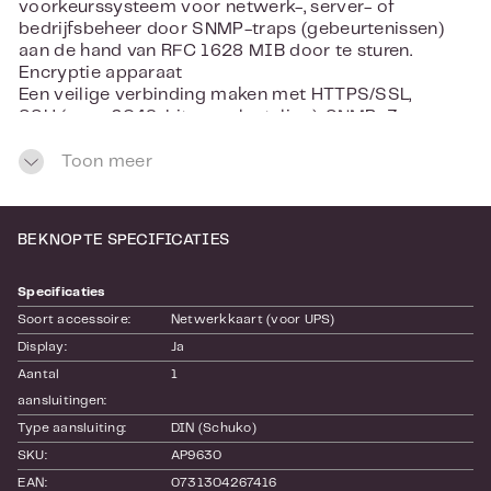
voorkeurssysteem voor netwerk-, server- of
bedrijfsbeheer door SNMP-traps (gebeurtenissen)
aan de hand van RFC 1628 MIB door te sturen.
Encryptie apparaat
Een veilige verbinding maken met HTTPS/SSL,
SSH (max. 2048-bits versleuteling), SNMPv3
IPv6-ondersteuning
Geschikt voor bewerking op een netwerk dat
Toon meer
IPv6-protocol gebruikt
Compatibel met voor SmartSlot geschikte
UPS'en
BEKNOPTE SPECIFICATIES
Compatibel met alle SmartSlot-UPS-
units[[more]]
UPS Network Management Cards
Specificaties
Eigenschappen & voordelen
Soort accessoire:
Netwerkkaart (voor UPS)
Beheerbaarheid
Display:
Ja
Melding
Aantal 
1
Laat je in kritieke situaties waarschuwen, zodat je
snel het probleem kunt oplossen.
aansluitingen:
Plannen
Type aansluiting:
DIN (Schuko)
Met de door de gebruiker definieerbare
SKU:
AP9630
parameters kan de gebruiker de aangesloten
EAN:
0731304267416
apparatuur en UPS'en naar behoren afsluiten.