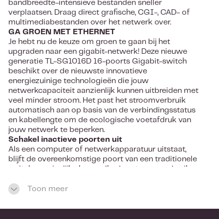
bandbreedte-intensieve bestanden sneller
verplaatsen. Draag direct grafische, CGI-, CAD- of
multimediabestanden over het netwerk over.
GA GROEN MET ETHERNET
Je hebt nu de keuze om groen te gaan bij het
upgraden naar een gigabit-netwerk! Deze nieuwe
generatie TL-SG1016D 16-poorts Gigabit-switch
beschikt over de nieuwste innovatieve
energiezuinige technologieën die jouw
netwerkcapaciteit aanzienlijk kunnen uitbreiden met
veel minder stroom. Het past het stroomverbruik
automatisch aan op basis van de verbindingsstatus
en kabellengte om de ecologische voetafdruk van
jouw netwerk te beperken.
Schakel inactieve poorten uit
Als een computer of netwerkapparatuur uitstaat,
blijft de overeenkomstige poort van een traditionele
switch aanzienlijke hoeveelheden stroom verbruiken.
De TL-SG1016D kan automatisch de
verbindingsstatus van elke poort detecteren en het
Toon meer
stroomverbruik van poorten die inactief zijn
verminderen.
Vermogensbudget volgens kabellengte