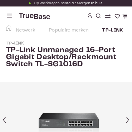
Op werkdagen besteld? Morgen in huis.
Ga naar de hoofdinhoud
Je hebt
Netwerk
Populaire merken
TP-LINK
TP-LINK
TP-Link Unmanaged 16-Port
Gigabit Desktop/Rackmount
Switch TL-SG1016D
Afbeeldingengalerij overslaan