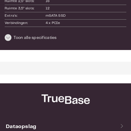
Ruimte 2,5" slots:
16
Ruimte 3,5" slots:
12
Extra's:
mSATA SSD
Verbindingen:
4 x PCIe
RAID:
Hot spare
Toon alle specificaties
Redundante 
Nee
voeding:
Encryptie:
Hardwarematig
RAM:
32GB non-ECC RAM (16GB
UDIMM x 2)
SKU:
TS-1685-D1531-32G
EAN:
4713213511206
Garantie:
36 maand(en)
Dataopslag