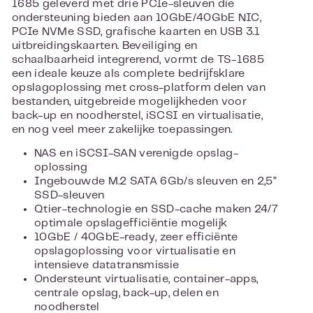
1685 geleverd met drie PCIe-sleuven die
ondersteuning bieden aan 10GbE/40GbE NIC,
PCIe NVMe SSD, grafische kaarten en USB 3.1
uitbreidingskaarten. Beveiliging en
schaalbaarheid integrerend, vormt de TS-1685
een ideale keuze als complete bedrijfsklare
opslagoplossing met cross-platform delen van
bestanden, uitgebreide mogelijkheden voor
back-up en noodherstel, iSCSI en virtualisatie,
en nog veel meer zakelijke toepassingen.
NAS en iSCSI-SAN verenigde opslag-
oplossing
Ingebouwde M.2 SATA 6Gb/s sleuven en 2,5”
SSD-sleuven
Qtier-technologie en SSD-cache maken 24/7
optimale opslagefficiëntie mogelijk
10GbE / 40GbE-ready, zeer efficiënte
opslagoplossing voor virtualisatie en
intensieve datatransmissie
Ondersteunt virtualisatie, container-apps,
centrale opslag, back-up, delen en
noodherstel