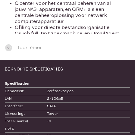
Q’center voor het centraal beheren van al
jouw NAS-apparaten, en QRM+ als een
centrale beheeroplossing voor netwerk-
computerapparatuur
Qfiling voor directe bestandsorganisatie,
Qsirch full-text zoekmachine, en QmailAgent
voor centraal e-mailbeheer
Schaalbaar tot 56 schijven met QNAP-
Toon meer
uitbreidingsmodules
BEKNOPTE SPECIFICATIES
Specificaties
Capaciteit:
Zelf toevoegen
LAN:
2x10GbE
Interface:
SATA
Uitvoering :
Tower
Totaal aantal 
16
slots: