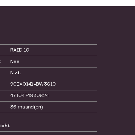
uikt.
RAID 10
:
Nee
N.v.t.
90IX0141-BW3S10
4710474830824
36 maand(en)
icht