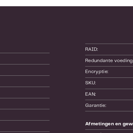
nnen de andere USB-poorten niet worden gebr
RAID:
Redundante voeding
Encryptie:
SKU:
EAN:
Garantie:
Afmetingen en gew