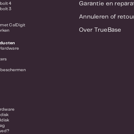
Garantie en repara
bolt 4
bolt 3
Annuleren of reto
met CalDigit
Over TrueBase
erken
oducten
 Hardware
ers
 beschermen
rdware
ddisk
ddisk
lag
wed?