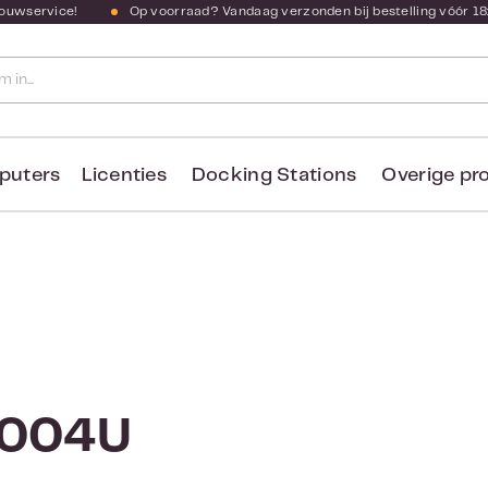
bouwservice!
Op voorraad? Vandaag verzonden bij bestelling vóór 18
puters
Licenties
Docking Stations
Overige pr
6004U