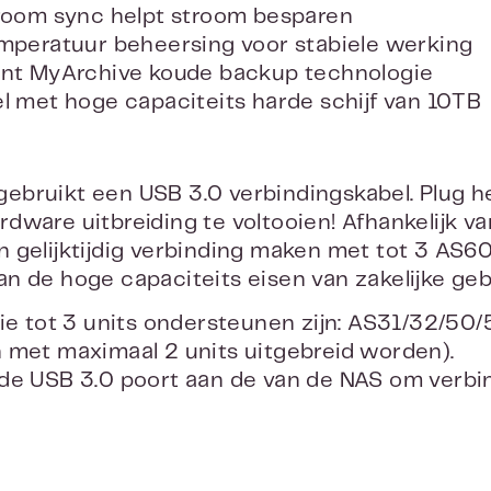
mme stroom sync helpt stroom besparen
imme temperatuur beheersing voor stabiele werking
Ondersteunt MyArchive koude backup technologie
Compatibel met hoge capaciteits harde schijf van 10TB
ebruikt een USB 3.0 verbindingskabel. Plug 
dware uitbreiding te voltooien! Afhankelijk 
 gelijktijdig verbinding maken met tot 3 AS
n de hoge capaciteits eisen van zakelijke geb
ie tot 3 units ondersteunen zijn: AS31/32/50/
 met maximaal 2 units uitgebreid worden).
de USB 3.0 poort aan de van de NAS om verbi
 de door ASUSTOR geleverde USB 3.0 kabel
len uit de 70 serie 12 apparaten zijn aangeslote