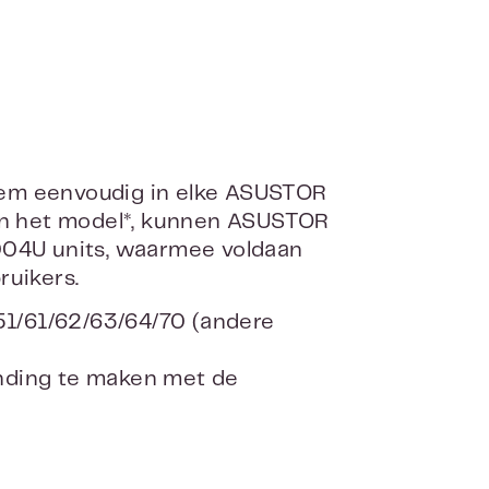
hem eenvoudig in elke ASUSTOR
van het model*, kunnen ASUSTOR
6004U units, waarmee voldaan
ruikers.
51/61/62/63/64/70 (andere
nding te maken met de
n op USB 3.0 (1 vaste schijf = 1