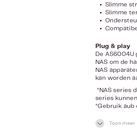
Sli
Sl
Plug & play
De AS6004U g
NAS om de har
NAS apparaten
kan worden aa
*NAS series d
series kunnen
*Gebruik aub 
AS6004U
*Gebruik aub
Toon meer
*Als bij model