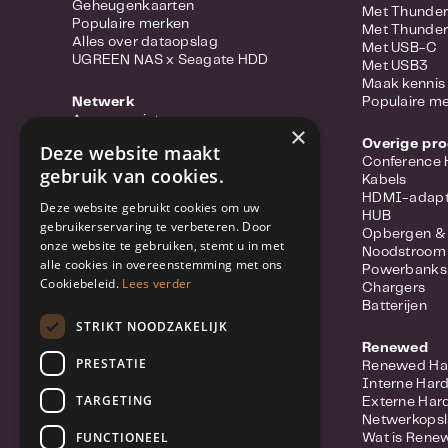
Geheugenkaarten
Met Thunder
Populaire merken
Met Thunder
Alles over dataopslag
Met USB-C
UGREEN NAS x Seagate HDD
Met USB3
Maak kennis 
Netwerk
Populaire m
Access points
×
Portable hotspots
Overige pr
Deze website maakt
Power-over-ethernet
Conference
gebruik van cookies.
Range extenders
Kabels
Routers
HDMI-adapt
Deze website gebruikt cookies om uw
Converter
HUB
gebruikerservaring te verbeteren. Door
Switches
Opbergen &
onze website te gebruiken, stemt u in met
Wifi-adapters
Noodstroom
alle cookies in overeenstemming met ons
Netwerkkabels
Powerbanks
Cookiebeleid.
Lees verder
Netwerk accessoires
Chargers
Meer over Synology Routers
Batterijen
Populaire merken
STRIKT NOODZAKELIJK
Renewed
Beveiliging
PRESTATIE
Renewed Ha
IP Camera
Interne Har
Netwerkvideorecorders (NVR)
TARGETING
Externe Har
Beveiligingssysteem
Netwerkops
Licenties
FUNCTIONEEL
Wat is Rene