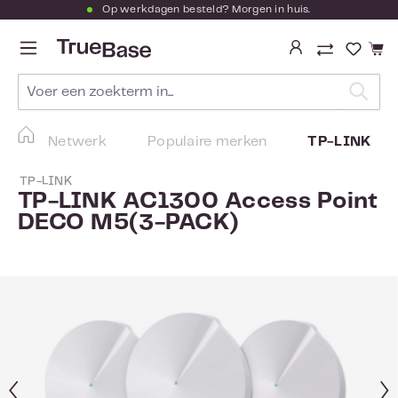
Op werkdagen besteld? Morgen in huis.
Ga naar de hoofdinhoud
Je hebt
Netwerk
Populaire merken
TP-LINK
TP-LINK
TP-LINK AC1300 Access Point
DECO M5(3-PACK)
Afbeeldingengalerij overslaan