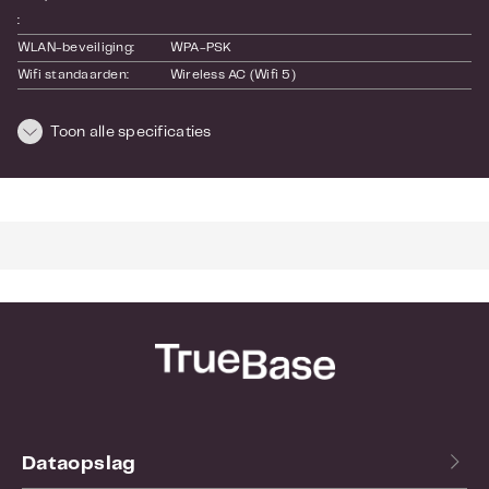
:
WLAN-beveiliging:
WPA-PSK
Wifi standaarden:
Wireless AC (Wifi 5)
Outdoor / Indoor:
Indoor
SKU:
DECO M5(3-PACK)
Toon alle specificaties
EAN:
6935364080839
Garantie:
36 maand(en)
Dataopslag