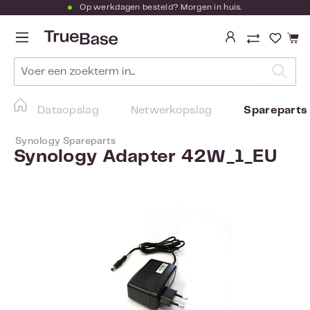
Op werkdagen besteld? Morgen in huis.
Ga naar de hoofdinhoud
Je hebt
Dataopslag
Netwerkopslag
Spareparts
Synology Spareparts
Synology Adapter 42W_1_EU
Afbeeldingengalerij overslaan