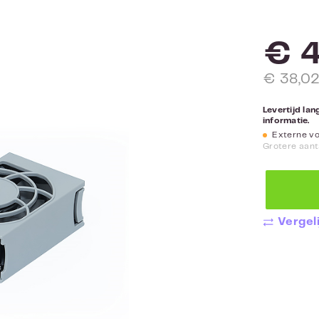
€ 
€ 38,02
Levertijd la
informatie.
Externe voo
Grotere aant
Vergeli