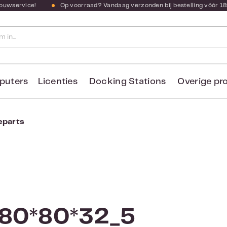
bouwservice!
Op voorraad? Vandaag verzonden bij bestelling vóór 18
puters
Licenties
Docking Stations
Overige pr
eparts
 80*80*32_5