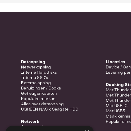
Dataopslag
Licenties
Netwerkopslag
Device 
Interne Harddisks
Levering per
Interne SSD's
Externe opslag
Docking St
Behuizingen / Docks
Met Thunder
Geheugenkaarten
Met Thunder
Populaire merken
Met Thunder
Alles over dataopslag
Met USB-C
UGREEN NAS x Seagate HDD
Met USB3
Maak kennis 
Netwerk
Populaire m
Access points