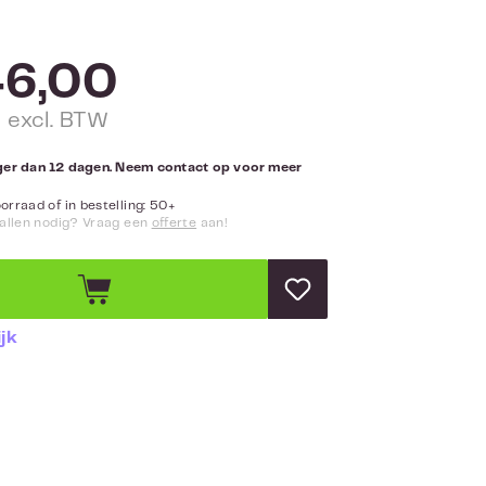
46,00
 excl. BTW
nger dan 12 dagen. Neem contact op voor meer
rraad of in bestelling: 50+
allen nodig? Vraag een
offerte
aan!
jk