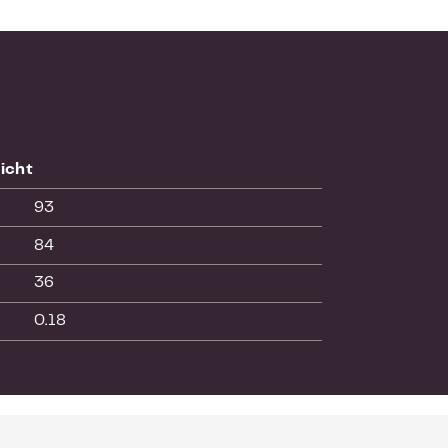
icht
93
84
36
0.18