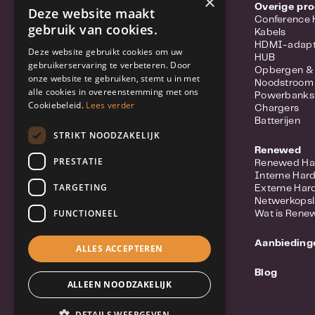
×
Portable hotspots
Overige pr
Deze website maakt
Power-over-ethernet
Conference
gebruik van cookies.
Range extenders
Kabels
Routers
HDMI-adapt
Deze website gebruikt cookies om uw
Converter
HUB
gebruikerservaring te verbeteren. Door
Switches
Opbergen &
onze website te gebruiken, stemt u in met
Wifi-adapters
Noodstroom
alle cookies in overeenstemming met ons
Netwerkkabels
Powerbanks
Cookiebeleid.
Netwerk accessoires
Lees verder
Chargers
Meer over Synology Routers
Batterijen
Populaire merken
STRIKT NOODZAKELIJK
Renewed
Beveiliging
PRESTATIE
Renewed Ha
IP Camera
Interne Har
Netwerkvideorecorders (NVR)
TARGETING
Externe Har
Beveiligingssysteem
Netwerkops
Licenties
FUNCTIONEEL
Wat is Rene
Deurbel / Intercom
Meer over Synology Camera's
Aanbieding
Populaire merken
ALLES ACCEPTEREN
Blog
Computers
ALLEEN NOODZAKELIJK
Mini PC
Monitoren
DETAILS WEERGEVEN