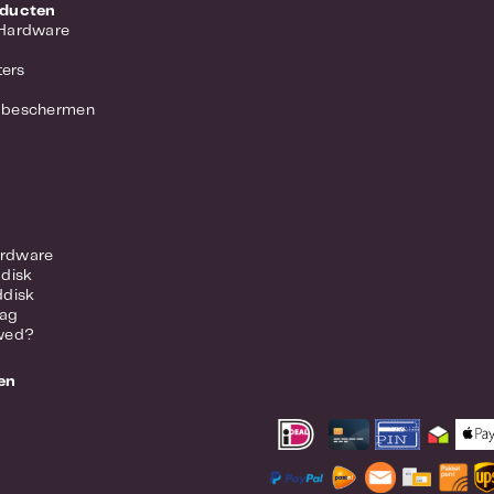
oducten
 Hardware
ers
 beschermen
rdware
ddisk
ddisk
lag
wed?
en