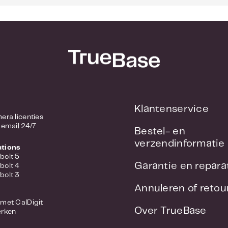
Klantenservice
/ Camera licenties
 email 24/7
Bestel- en
verzendinformatie
ations
bolt 5
Garantie en repara
bolt 4
bolt 3
Annuleren of reto
met CalDigit
Over TrueBase
erken