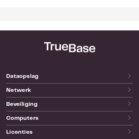
Smartslot:
Ja
Aantal 
10
aansluitingen:
Type aansluiting:
IEC
SKU:
SMT3000IC
EAN:
0731304337331
Garantie:
36 maand(en)
Bekijk hier de
website
van de fabrikant.
Dataopslag
Netwerk
Beveiliging
Computers
Licenties