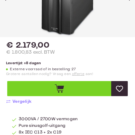
€ 2.179,00
€ 1.800,83 excl. BTW
Levertijd: ±8 dagen
Externe voorraad of in bestelling: 27
Grotere aantallen nodig? Vraag een
offerte
aan!
Vergelijk
3000VA / 2700W vermogen
Pure sinusgolf-uitgang
8x IEC C13 + 2x C19