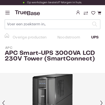
Op werkdagen besteld? Morgen in huis.
Ga naar de hoofdinhoud
Je hebt
Overige producten
Noodstroom
UPS
APC
APC Smart-UPS 3000VA LCD
230V Tower (SmartConnect)
Afbeeldingengalerij overslaan