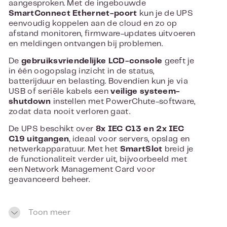
aangesproken. Met de ingebouwde
SmartConnect Ethernet-poort
kun je de UPS
eenvoudig koppelen aan de cloud en zo op
afstand monitoren, firmware-updates uitvoeren
en meldingen ontvangen bij problemen.
De
gebruiksvriendelijke LCD-console
geeft je
in één oogopslag inzicht in de status,
batterijduur en belasting. Bovendien kun je via
USB of seriële kabels een
veilige systeem-
shutdown
instellen met PowerChute-software,
zodat data nooit verloren gaat.
De UPS beschikt over
8x IEC C13 en 2x IEC
C19 uitgangen
, ideaal voor servers, opslag en
netwerkapparatuur. Met het
SmartSlot
breid je
de functionaliteit verder uit, bijvoorbeeld met
een Network Management Card voor
geavanceerd beheer.
Met een vervangbare
RBC55 batterij
en een
robuuste constructie is de
APC Smart-UPS
Toon meer
3000VA Tower
de betrouwbare keuze voor