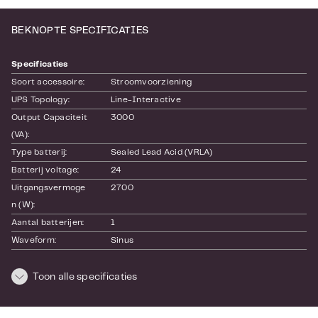
bedrijven die geen enkel risico willen nemen
met hun kritieke infrastructuur.
BEKNOPTE SPECIFICATIES
Specificaties
Soort accessoire:
Stroomvoorziening
UPS Topology:
Line-Interactive
Output Capaciteit 
3000
(VA):
Type batterij:
Sealed Lead Acid (VRLA)
Batterij voltage:
24
Uitgangsvermoge
2700
n (W):
Aantal batterijen:
1
Waveform:
Sinus
Input voltage:
230 V
Output Voltage:
Toon alle specificaties
230 V
Uitvoering :
Tower
Display:
Ja