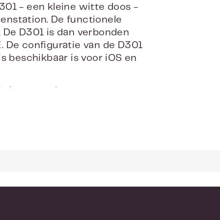
01 - een kleine witte doos -
enstation. De functionele
. De D301 is dan verbonden
oE. De configuratie van de D301
is beschikbaar is voor iOS en
ird systeem!