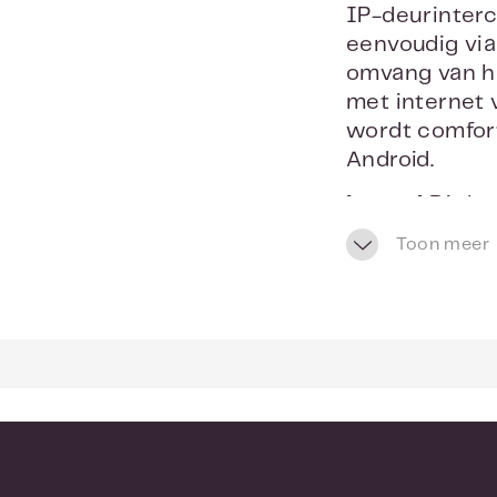
IP-deurinterc
eenvoudig via
omvang van he
met internet v
wordt comfort
Android.
Let op!
Dit be
Toon meer