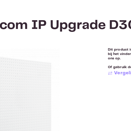
rcom IP Upgrade D
Dit product i
bij het vinde
ons op.
Of gebruik de
Vergeli