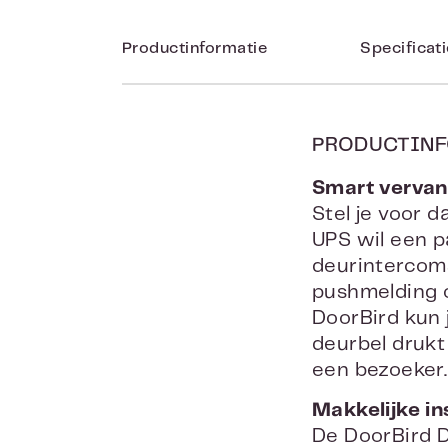
Productinformatie
Specificat
PRODUCTINF
Smart vervan
Stel je voor d
UPS wil een p
deurintercoms
pushmelding o
DoorBird kun j
deurbel drukt
een bezoeker.
Makkelijke in
De DoorBird 