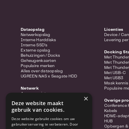
Dataopslag
Licenties
Netwerkopslag
Device 
Interne Harddisks
Levering per
Interne SSD's
Externe opslag
Docking St
Behuizingen / Docks
Met Thunder
Geheugenkaarten
Met Thunder
Populaire merken
Met Thunder
Alles over dataopslag
Met USB-C
UGREEN NAS x Seagate HDD
Met USB3
Maak kennis 
Netwerk
Populaire m
Access points
×
Portable hotspots
Overige pr
Deze website maakt
Power-over-ethernet
Conference
gebruik van cookies.
Range extenders
Kabels
Routers
HDMI-adapt
Deze website gebruikt cookies om uw
Converter
HUB
gebruikerservaring te verbeteren. Door
Switches
Opbergen &