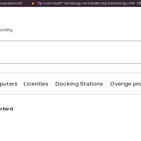
bouwservice!
Op voorraad? Vandaag verzonden bij bestelling vóór 18
kundig
puters
Licenties
Docking Stations
Overige pr
rbird