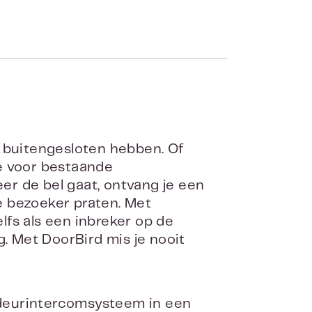
lf buitengesloten hebben. Of
e voor bestaande
r de bel gaat, ontvang je een
e bezoeker praten. Met
elfs als een inbreker op de
g. Met DoorBird mis je nooit
deurintercomsysteem in een