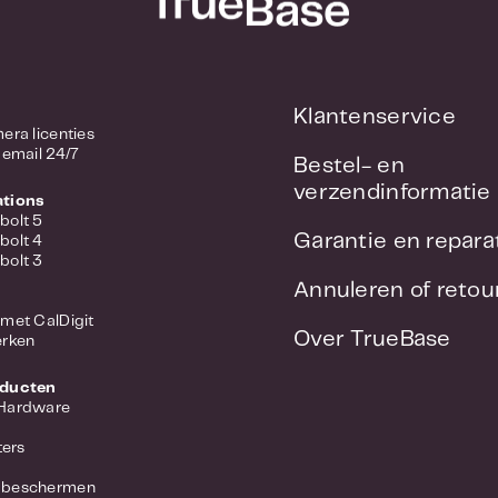
Klantenservice
/ Camera licenties
 email 24/7
Bestel- en
verzendinformatie
ations
bolt 5
Garantie en repara
bolt 4
bolt 3
Annuleren of reto
met CalDigit
Over TrueBase
erken
oducten
 Hardware
ers
 beschermen