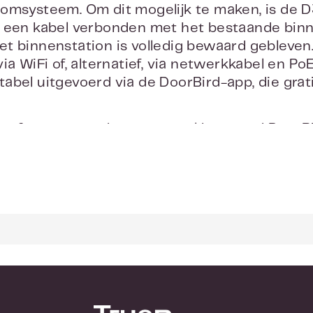
omsysteem. Om dit mogelijk te maken, is de D3
 een kabel verbonden met het bestaande binn
t binnenstation is volledig bewaard gebleven
ia WiFi of, alternatief, via netwerkkabel en P
abel uitgevoerd via de DoorBird-app, die grat
treft een upgrade voor een al bestaand DoorB