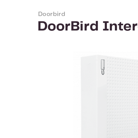
Doorbird
DoorBird Inte
Afbeeldingengalerij overslaan