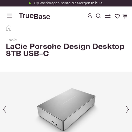
Op werkdagen besteld? Morgen in huis.
Ga naar de hoofdinhoud
Je hebt
Lacie
LaCie Porsche Design Desktop
8TB USB-C
Afbeeldingengalerij overslaan