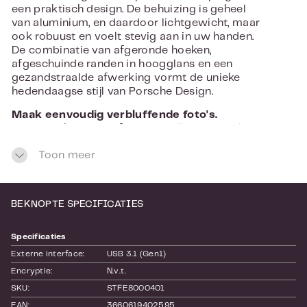
een praktisch design. De behuizing is geheel
van aluminium, en daardoor lichtgewicht, maar
ook robuust en voelt stevig aan in uw handen.
De combinatie van afgeronde hoeken,
afgeschuinde randen in hoogglans en een
gezandstraalde afwerking vormt de unieke
hedendaagse stijl van Porsche Design.
Maak eenvoudig verbluffende foto's.
Voortaan kunt u uw foto's in volledige resolutie
overal eenvoudig bewerken, organiseren,
Toon meer
opslaan en delen met een gratis Adobe
Creative Cloud Fotografielidmaatschap1 2 van
2 maanden. Bewerk foto's met een krachtige en
gebruiksvriendelijke interface in Lightroom CC.
BEKNOPTE SPECIFICATIES
Combineer beelden in rijke, meerlaagse
kunstwerken met Photoshop CC.
Specificaties
Externe interface:
USB 3.1 (Gen1)
Encryptie:
N.v.t.
SKU:
STFE8000401
EAN:
3660619402595