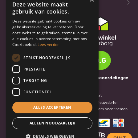
Blog
Deze website maakt
gebruik van cookies.
Deze website gebruikt cookies om uw
Klantenservice
gebruikerservaring te verbeteren. Door
onze website te gebruiken, stemt u in met
Bestel- en
alle cookies in overeenstemming met ons
verzendinformatie
Cookiebeleid.
Lees verder
Garantie en reparatie
STRIKT NOODZAKELIJK
9.6
Annuleren of retourneren
PRESTATIE
Over TrueBase
1261 Thuisbeoordelingen
TARGETING
Over TrueBase
FUNCTIONEEL
Privacy en voorwaarden (consument)
Algemene voorwaarden (zakelijk)
Blog en nieuwsbrief
ALLES ACCEPTEREN
Reviews van klanten
Mobile-Harddisk.nl
Duurzaam ondernemen
ALLEEN NOODZAKELIJK
DETAILS WEERGEVEN