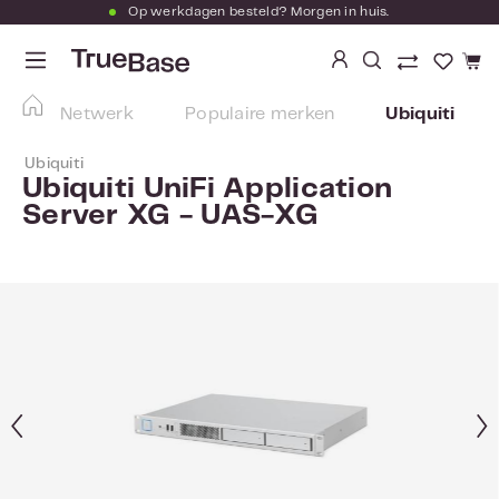
Op werkdagen besteld? Morgen in huis.
Ga naar de hoofdinhoud
Je hebt
Netwerk
Populaire merken
Ubiquiti
Ubiquiti
Ubiquiti UniFi Application
Server XG - UAS-XG
Afbeeldingengalerij overslaan