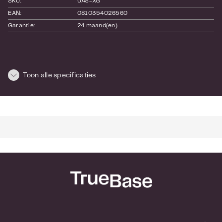
SKU:
UAS-XG
EAN:
0810354026560
Garantie:
24 maand(en)
Toon alle specificaties