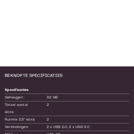
BEKNOPTE SPECIFICATIES
Specificaties
Geheugen :
32 GB
Totaal aantal 
2
slots:
Ruimte 3,5" slots:
2
Verbindingen:
2 x USB 2.0
, 2 x USB 3.0