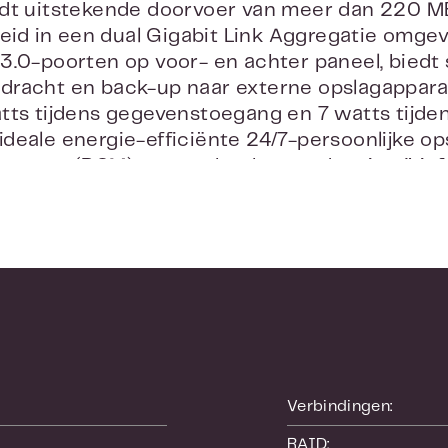
dt uitstekende doorvoer van meer dan 220 MB
heid in een dual Gigabit Link Aggregatie omgev
3.0-poorten op voor- en achter paneel, biedt 
racht en back-up naar externe opslagapparat
tts tijdens gegevenstoegang en 7 watts tijde
deale energie-efficiënte 24/7-persoonlijke op
anager (DSM), een webgebaseerd en intuïtief 
ruiksvriendelijk en gereed om van home ente
9slim ondersteunt uitgebreide netwerkprotoc
len over Windows-, Mac- en Linux-platforme
at Synology DS419slim toe om snel en moeitel
ing te worden opgenomen zonder opnieuw g
ynology Drive kunt u bestanden op Windows-
n en op mobiele apparaten moeiteloos up to 
 Dropbox-, Google Drive-, Microsoft OneDrive
hroniseerd met uw eigen DiskStation thuis.
Verbindingen:
back-upoplossingen
RAID: