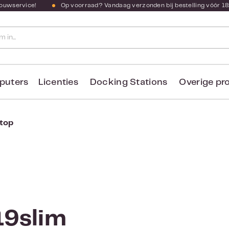
bouwservice!
Op voorraad? Vandaag verzonden bij bestelling vóór 18
puters
Licenties
Docking Stations
Overige pr
top
19slim