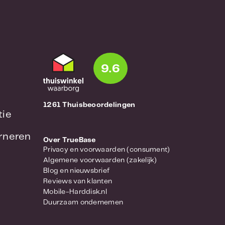
 van uw mediabibliotheek kunt
hoto, DS audio, DS video en DS
9.6
tion, Audio Station, Video
binding maken met uw Synology
le Windows/Mac/Linux-computers
1261 Thuisbeoordelingen
a- en werkbestanden.
tie
urneren
Over TrueBase
Privacy en voorwaarden (consument)
kers hun Synology NAS
Algemene voorwaarden (zakelijk)
 bestaande webbrowser in
Blog en nieuwsbrief
snelstartwidget waarmee
Reviews van klanten
 tegelijkertijd hun
Mobile-Harddisk.nl
Duurzaam ondernemen
niet vertrouwd zijn met
 van Synology de procedure