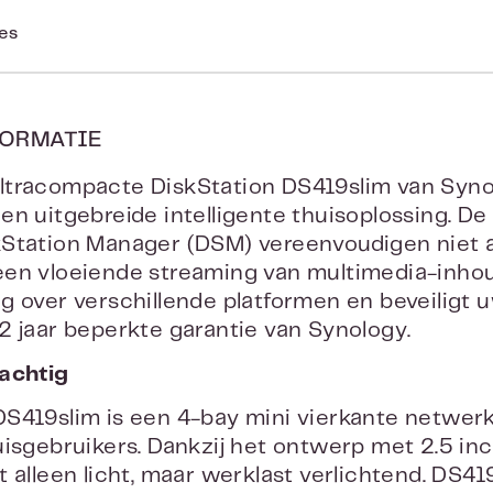
ies
ORMATIE
tracompacte DiskStation DS419slim van Synolo
en uitgebreide intelligente thuisoplossing. De
Station Manager (DSM) vereenvoudigen niet a
en vloeiende streaming van multimedia-inhou
g over verschillende platformen en beveiligt
2 jaar beperkte garantie van Synology.
achtig
S419slim is een 4-bay mini vierkante netwerko
uisgebruikers. Dankzij het ontwerp met 2.5 in
t alleen licht, maar werklast verlichtend. DS4