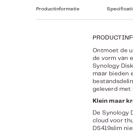
Productinformatie
Specificat
PRODUCTINF
Ontmoet de ul
de vorm van e
Synology Disk
maar bieden e
bestandsdelin
geleverd met 
Klein maar kr
De Synology D
cloud voor th
DS419slim nie