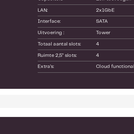
Synology Hype
LAN:
2x1GbE
version dupli
Interface:
SATA
uppen naar m
schijven, net
Uitvoering :
Tower
Totaal aantal slots:
4
[[more]]
Ruimte 2,5" slots:
4
Uw persoonli
Extra's:
Cloud functional
Met de DS419
platforms. Me
met uitgebrei
ondersteuning
AirPlay-appar
fotografen mo
en met enkele
voor persoonl
browse-ervari