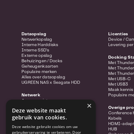
vergelijkbare 
Altijd en ove
Synology bie
Dataopslag
Licenties
genieten. Bes
Netwerkopslag
Device 
file hebt u al
Interne Harddisks
Levering per
Interne SSD's
Station en Fi
Externe opslag
Docking St
NAS via een e
Behuizingen / Docks
Met Thunder
Geheugenkaarten
en mobiele ap
Met Thunder
Populaire merken
Met Thunder
Alles over dataopslag
Eenvoudige i
Met USB-C
UGREEN NAS x Seagate HDD
Met USB3
Maak kennis 
Web Assistan
Netwerk
Populaire m
eenvoudig kun
Access points
×
Portable hotspots
enkele eenvo
Overige pr
Deze website maakt
Power-over-ethernet
Conference
gebruikers he
gebruik van cookies.
Range extenders
Kabels
systeeminstel
Routers
HDMI-adapt
Deze website gebruikt cookies om uw
Converter
HUB
routerconfigu
gebruikerservaring te verbeteren. Door
Switches