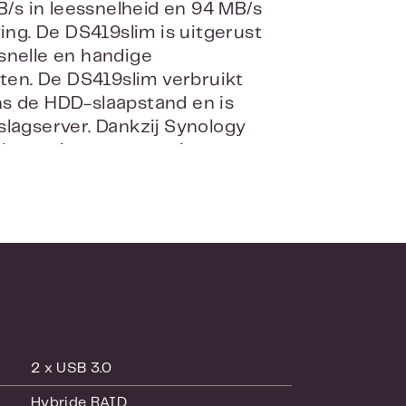
/s in leessnelheid en 94 MB/s
ing. De DS419slim is uitgerust
snelle en handige
en. De DS419slim verbruikt
ns de HDD-slaapstand en is
slagserver. Dankzij Synology
besturingssysteem, is
rtainment te genieten.
ollen en kan naadloos
n. Windows AD- en LDAP-
oos in een bestaande
ebruiker-accounts te moeten
, macOS- en Linux-computers
date houden en delen. Cloud
-, Baidu- en Box-opslagruimtes
2 x USB 3.0
Hybride RAID