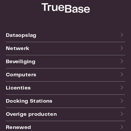
Wifi:
Nee
SKU:
D2EP
EAN:
6954836086254
Garantie:
24 maand(en)
Dataopslag
Netwerk
Beveiliging
Computers
Licenties
Docking Stations
Overige producten
Renewed