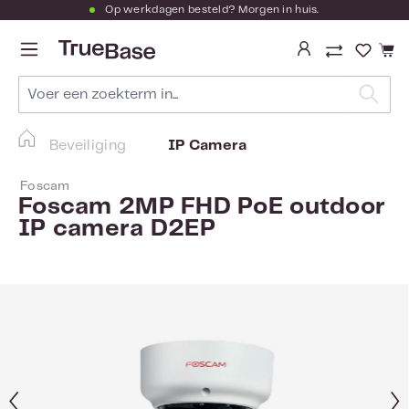
Op werkdagen besteld? Morgen in huis.
Ga naar de hoofdinhoud
Je hebt
Beveiliging
IP Camera
Foscam
Foscam 2MP FHD PoE outdoor
IP camera D2EP
Afbeeldingengalerij overslaan