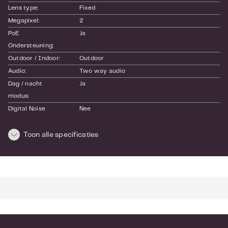
Lens type:
Fixed
Megapixel:
2
PoE 
Ja
Ondersteuning:
Outdoor / Indoor:
Outdoor
Audio:
Two way audio
Dag / nacht 
Ja
modus:
Digital Noise 
Nee
Reduction (DNR):
Interne opslag:
MicroSD (optioneel)
Toon alle specificaties
Mechanical IR 
Ja
Cut filter:
PIR detectie:
Nee
Pan Tilt Zoom 
Nee
(PTZ):
Wide Dynamic 
Ja: Basic
Range (WDR):