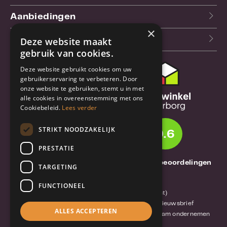
Aanbiedingen
×
Blog
Deze website maakt
gebruik van cookies.
Deze website gebruikt cookies om uw
Klantenservice
gebruikerservaring te verbeteren. Door
onze website te gebruiken, stemt u in met
Bestel- en
alle cookies in overeenstemming met ons
verzendinformatie
Cookiebeleid.
Lees verder
Garantie en reparatie
STRIKT NOODZAKELIJK
9.6
Annuleren of retourneren
PRESTATIE
Over TrueBase
1261 Thuisbeoordelingen
TARGETING
Over TrueBase
FUNCTIONEEL
Privacy en voorwaarden (consument)
Algemene voorwaarden (zakelijk)
Blog en nieuwsbrief
ALLES ACCEPTEREN
Reviews van klanten
Mobile-Harddisk.nl
Duurzaam ondernemen