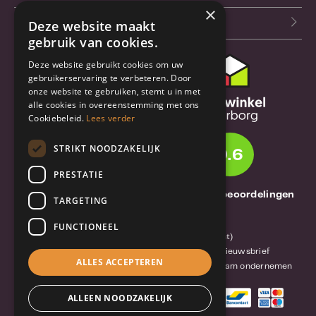
×
Blog
Deze website maakt
gebruik van cookies.
Deze website gebruikt cookies om uw
Klantenservice
gebruikerservaring te verbeteren. Door
onze website te gebruiken, stemt u in met
Bestel- en
alle cookies in overeenstemming met ons
verzendinformatie
Cookiebeleid.
Lees verder
Garantie en reparatie
STRIKT NOODZAKELIJK
9.6
Annuleren of retourneren
PRESTATIE
Over TrueBase
1261 Thuisbeoordelingen
TARGETING
Over TrueBase
FUNCTIONEEL
Privacy en voorwaarden (consument)
Algemene voorwaarden (zakelijk)
Blog en nieuwsbrief
ALLES ACCEPTEREN
Reviews van klanten
Mobile-Harddisk.nl
Duurzaam ondernemen
ALLEEN NOODZAKELIJK