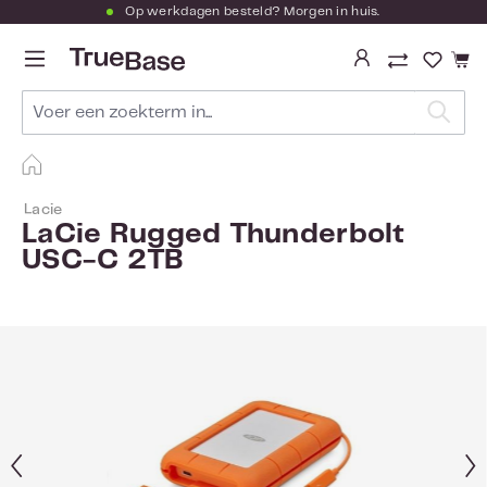
Op werkdagen besteld? Morgen in huis.
Ga naar de hoofdinhoud
Je hebt
Lacie
LaCie Rugged Thunderbolt
USC-C 2TB
Afbeeldingengalerij overslaan