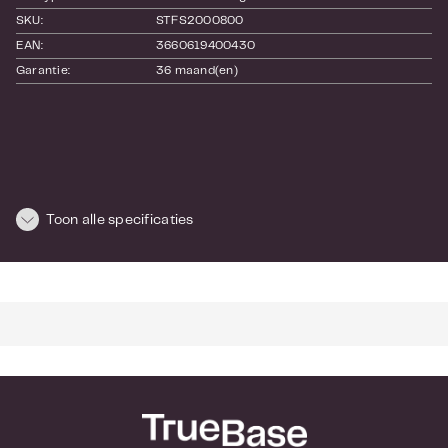
SKU:
STFS2000800
EAN:
3660619400430
Garantie:
36 maand(en)
Toon alle specificaties