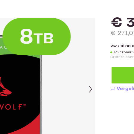
€ 3
€ 271,0
Voor 18:00 
leverbaar:
Grotere aant
Vergeli