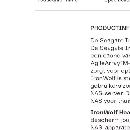
Productinformatie
Specificat
PRODUCTINF
De Seagate Ir
De Seagate Ir
een cache van
AgileArray™-t
zorgt voor op
IronWolf is s
gebruikers z
NAS-server. D
NAS voor thui
IronWolf He
Bescherm jou
NAS-apparate