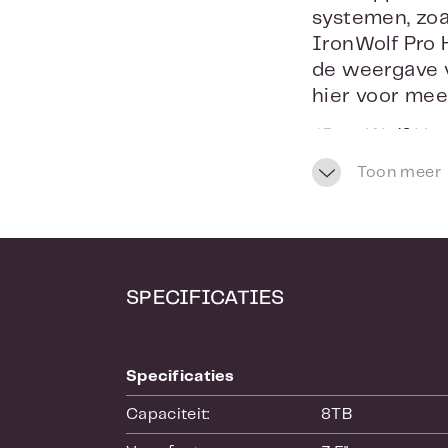
systemen, zo
IronWolf Pro 
de weergave va
hier voor mee
*IronWolf Hea
Toon meer
SPECIFICATIES
Specificaties
Capaciteit:
8TB