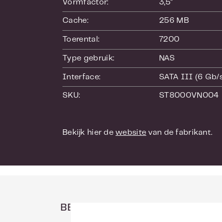
Vormfactor:
3,5"
Cache:
256 MB
Toerental:
7200
Type gebruik:
NAS
Interface:
SATA III (6 Gb/
SKU:
ST8000VN004
Bekijk hier de
website
van de fabrikant.
BEKIJK HIER DE ANDERE CAPA