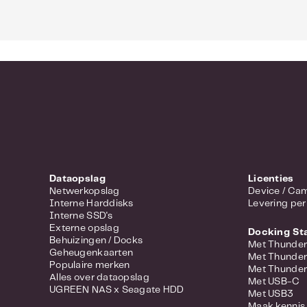
Dataopslag
Licenties
Netwerkopslag
Device 
Interne Harddisks
Levering per
Interne SSD's
Externe opslag
Docking St
Behuizingen / Docks
Met Thunder
Geheugenkaarten
Met Thunder
Populaire merken
Met Thunder
Alles over dataopslag
Met USB-C
UGREEN NAS x Seagate HDD
Met USB3
Maak kennis 