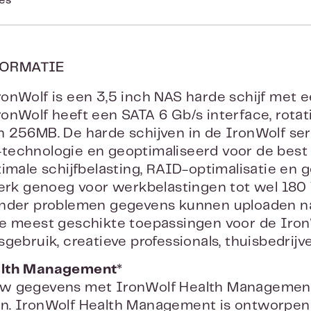
ies
ORMATIE
onWolf is een 3,5 inch NAS harde schijf met e
onWolf heeft een SATA 6 Gb/s interface, rota
 256MB. De harde schijven in de IronWolf ser
echnologie en geoptimaliseerd voor de best 
timale schijfbelasting, RAID-optimalisatie en
terk genoeg voor werkbelastingen tot wel 180
onder problemen gegevens kunnen uploaden n
e meest geschikte toepassingen voor de IronWo
sgebruik, creatieve professionals, thuisbedrij
alth Management*
w gegevens met IronWolf Health Management 
n. IronWolf Health Management is ontworpen