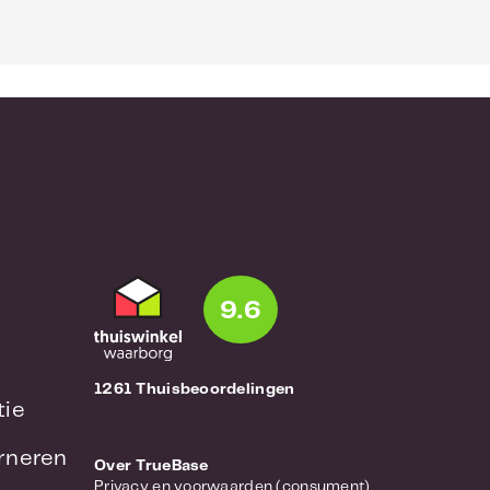
9.6
1261 Thuisbeoordelingen
tie
urneren
Over TrueBase
Privacy en voorwaarden (consument)