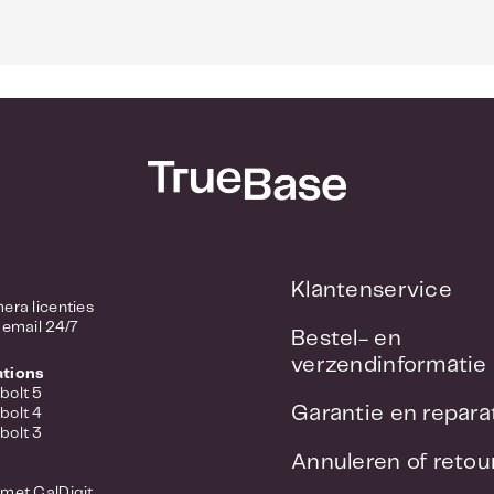
Klantenservice
/ Camera licenties
 email 24/7
Bestel- en
verzendinformatie
ations
bolt 5
Garantie en repara
bolt 4
bolt 3
Annuleren of reto
met CalDigit