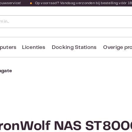
bouwservice!
Op voorraad? Vandaag verzonden bij bestelling vóór 18
puters
Licenties
Docking Stations
Overige pr
agate
IronWolf NAS ST8