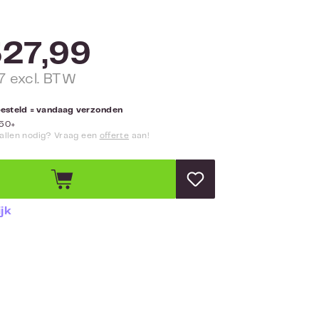
27,99
7 excl. BTW
besteld = vandaag verzonden
 50+
allen nodig? Vraag een
offerte
aan!
jk