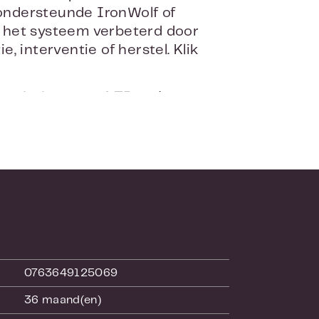
ondersteunde IronWolf of
 het systeem verbeterd door
 interventie of herstel. Klik
aciteiten van 4 TB en hoger.
0763649125069
36 maand(en)