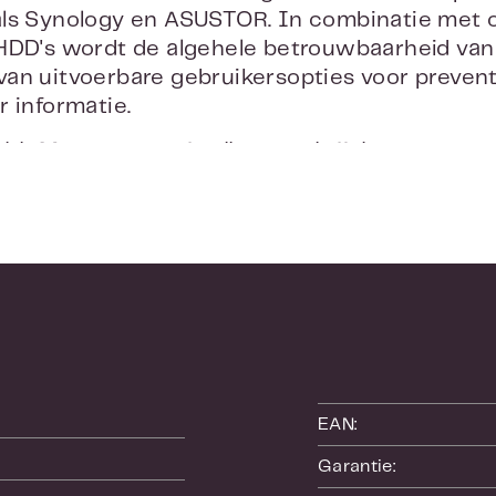
als Synology en ASUSTOR. In combinatie met 
HDD's wordt de algehele betrouwbaarheid van
n uitvoerbare gebruikersopties voor preventie,
r informatie.
lth Management is alleen verkrijgbaar met cap
EAN:
Garantie: