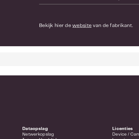
Als het gaat 
verpakken, ma
Thunderbolt 3
minder dan 15
Bekijk hier de
website
van de fabrikant.
laptop. Goedk
kunnen schade
slechts 7,5 W
hebben dit pr
Dataopslag
Licenties
Netwerkopslag
Device 