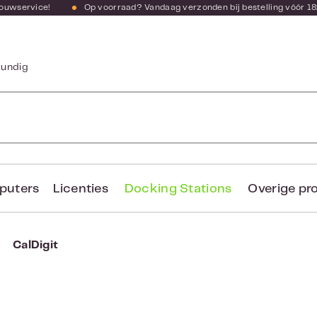
bouwservice!
Op voorraad? Vandaag verzonden bij bestelling vóór 18
kundig
puters
Licenties
Docking Stations
Overige pr
CalDigit