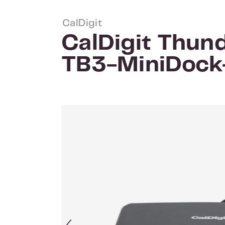
CalDigit
CalDigit Thund
TB3-MiniDoc
Afbeeldingengalerij overslaan