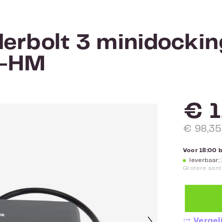
erbolt 3 minidockin
k-HM
€ 1
€ 98,35
Voor 18:00 
leverbaar: 
Grotere aant
Vergeli