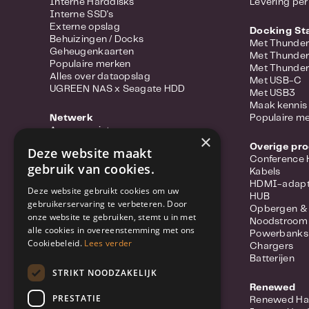
Interne Harddisks
Levering per
Interne SSD's
Externe opslag
Docking St
Behuizingen / Docks
Met Thunder
Geheugenkaarten
Met Thunder
Populaire merken
Met Thunder
Alles over dataopslag
Met USB-C
UGREEN NAS x Seagate HDD
Met USB3
Maak kennis 
Netwerk
Populaire m
Access points
×
Portable hotspots
Overige pr
Deze website maakt
Power-over-ethernet
Conference
gebruik van cookies.
Range extenders
Kabels
Routers
HDMI-adapt
Deze website gebruikt cookies om uw
Converter
HUB
gebruikerservaring te verbeteren. Door
Switches
Opbergen &
onze website te gebruiken, stemt u in met
Wifi-adapters
Noodstroom
alle cookies in overeenstemming met ons
Netwerkkabels
Powerbanks
Netwerk accessoires
Cookiebeleid.
Lees verder
Chargers
Meer over Synology Routers
Batterijen
Populaire merken
STRIKT NOODZAKELIJK
Renewed
Beveiliging
PRESTATIE
Renewed Ha
IP Camera