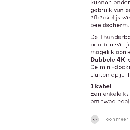
kunnen onders
gebruik van e
afhankelijk v
beeldscherm. 
De Thunderbol
poorten van j
mogelijk opn
Dubbele 4K-
De mini-dock
sluiten op je
1 kabel
Een enkele ka
om twee beeld
apparaten toe
Toon meer
Minder adapt
Heb je een ni