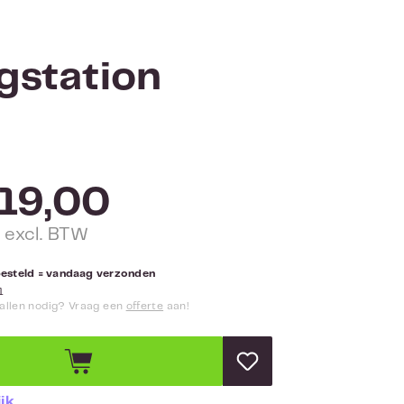
gstation
19,00
 excl. BTW
besteld = vandaag verzonden
1
allen nodig? Vraag een
offerte
aan!
jk