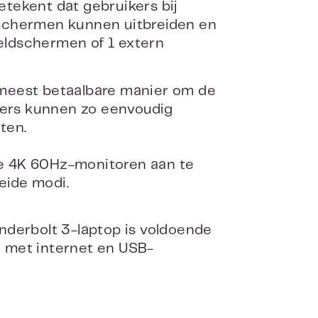
tekent dat gebruikers bij
dschermen kunnen uitbreiden en
eeldschermen of 1 extern
 meest betaalbare manier om de
ikers kunnen zo eenvoudig
ten.
e 4K 60Hz-monitoren aan te
eide modi.
nderbolt 3-laptop is voldoende
 met internet en USB-
e talloze Type-C-adapters aan?