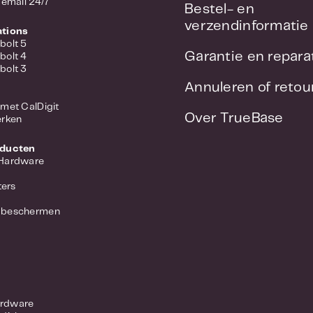
 email 24/7
Bestel- en
verzendinformatie
ations
bolt 5
Garantie en repara
bolt 4
bolt 3
Annuleren of reto
met CalDigit
Over TrueBase
erken
oducten
 Hardware
ers
 beschermen
rdware