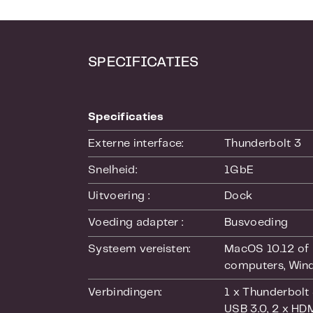
Maak je leven
De perfecte 
Neem de mini 
SPECIFICATIES
Mac en pc
Of je nu de n
Specificaties
mini-docks zi
Externe interface:
Thunderbolt 3
Thunderbolt 
Deze docks zi
Snelheid:
1GbE
goedkope USB-
Uitvoering :
Dock
docks 40 Gb/s
Voeding adapter :
Busvoeding
Aluminium
Systeem vereisten:
MacOS 10.12 of
In tegenstell
computers
, Win
van aluminium
Verbindingen:
1 x Thunderbolt
Zeg vaarwel
USB 3.0
, 2 x HD