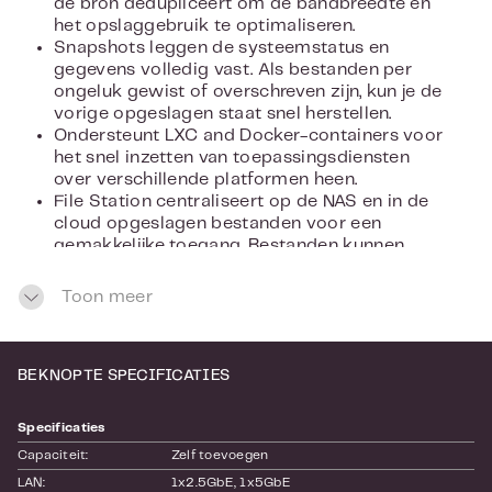
de bron dedupliceert om de bandbreedte en
het opslaggebruik te optimaliseren.
Snapshots leggen de systeemstatus en
gegevens volledig vast. Als bestanden per
ongeluk gewist of overschreven zijn, kun je de
vorige opgeslagen staat snel herstellen.
Ondersteunt LXC and Docker-containers voor
het snel inzetten van toepassingsdiensten
over verschillende platformen heen.
File Station centraliseert op de NAS en in de
cloud opgeslagen bestanden voor een
gemakkelijke toegang. Bestanden kunnen
tevens gemakkelijk worden versleuteld om
gevoelige gegevens te beschermen.
Toon meer
Breid de opslagcapaciteit van de TS-431P3
uit door opslagbehuizingen uit de TR en TL
series aan te sluiten.
BEKNOPTE SPECIFICATIES
Specificaties
Capaciteit:
Zelf toevoegen
LAN:
1x2.5GbE
, 1x5GbE