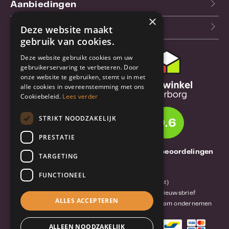
Aanbiedingen
×
Blog
Deze website maakt
gebruik van cookies.
Deze website gebruikt cookies om uw
Klantenservice
gebruikerservaring te verbeteren. Door
onze website te gebruiken, stemt u in met
Bestel- en
alle cookies in overeenstemming met ons
verzendinformatie
Cookiebeleid.
Lees verder
Garantie en reparatie
STRIKT NOODZAKELIJK
9.6
Annuleren of retourneren
PRESTATIE
Over TrueBase
1261 Thuisbeoordelingen
TARGETING
Over TrueBase
FUNCTIONEEL
Privacy en voorwaarden (consument)
Algemene voorwaarden (zakelijk)
Blog en nieuwsbrief
ALLES ACCEPTEREN
Reviews van klanten
Mobile-Harddisk.nl
Duurzaam ondernemen
ALLEEN NOODZAKELIJK