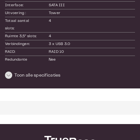
Interface:
SATA III
Uitvoering :
Tower
Totaal aantal 
4
slots:
Ruimte 3,5" slots:
4
Verbindingen:
3 x USB 3.0
RAID:
RAID 10
Redundante 
Nee
voeding:
Encryptie:
Toon alle specificaties
Hardwarematig
RAM:
4GB DDR3L SODIMM (Max. 8GB)
SKU:
TS-431P3-4G
EAN:
4713213516874