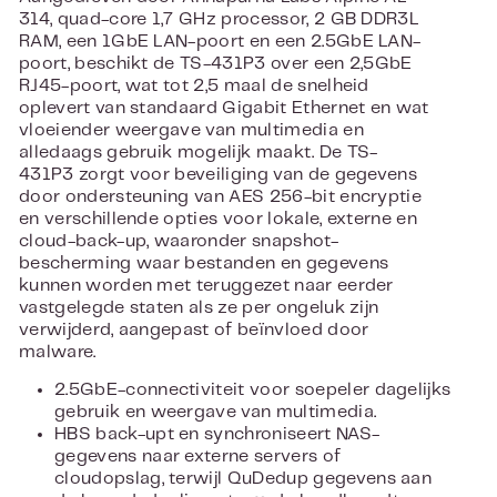
314, quad-core 1,7 GHz processor, 2 GB DDR3L
RAM, een 1GbE LAN-poort en een 2.5GbE LAN-
poort, beschikt de TS-431P3 over een 2,5GbE
RJ45-poort, wat tot 2,5 maal de snelheid
oplevert van standaard Gigabit Ethernet en wat
vloeiender weergave van multimedia en
alledaags gebruik mogelijk maakt. De TS-
431P3 zorgt voor beveiliging van de gegevens
door ondersteuning van AES 256-bit encryptie
en verschillende opties voor lokale, externe en
cloud-back-up, waaronder snapshot-
bescherming waar bestanden en gegevens
kunnen worden met teruggezet naar eerder
vastgelegde staten als ze per ongeluk zijn
verwijderd, aangepast of beïnvloed door
malware.
2.5GbE-connectiviteit voor soepeler dagelijks
gebruik en weergave van multimedia.
HBS back-upt en synchroniseert NAS-
gegevens naar externe servers of
cloudopslag, terwijl QuDedup gegevens aan