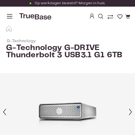
Op werkdagen besteld? Morgen in huis.
Ga naar de hoofdinhoud
Je hebt
G-Technology
G-Technology G-DRIVE
Thunderbolt 3 USB3.1 G1 6TB
Afbeeldingengalerij overslaan