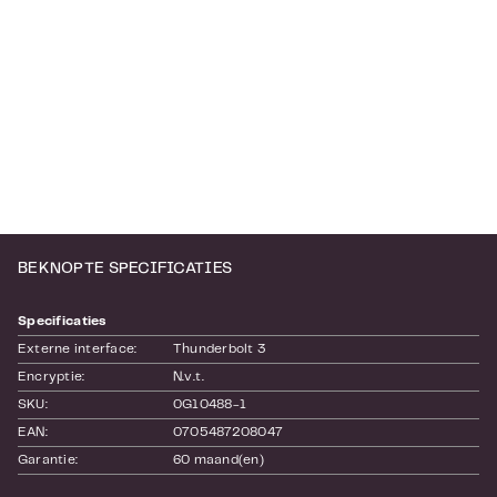
BEKNOPTE SPECIFICATIES
Specificaties
Externe interface:
Thunderbolt 3
Encryptie:
N.v.t.
SKU:
0G10488-1
EAN:
0705487208047
Garantie:
60 maand(en)