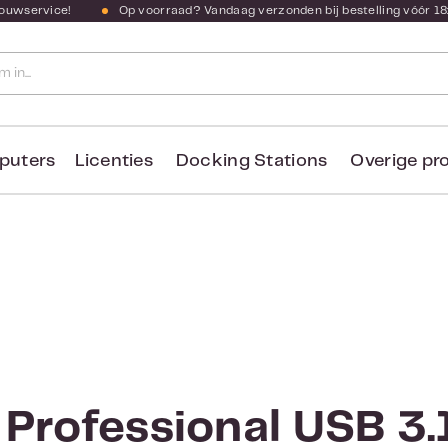
bouwservice!
Op voorraad? Vandaag verzonden bij bestelling vóór 18
puters
Licenties
Docking Stations
Overige pr
 Professional USB 3.