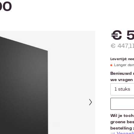
00
€ 5
€ 447,1
Levertijd: n
Langer da
Benieuwd n
we vragen d
Wil je toch
groene bes
bestelling 
Vergeli