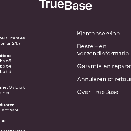
Klantenservice
/ Camera licenties
 email 24/7
Bestel- en
verzendinformatie
ations
bolt 5
Garantie en repara
bolt 4
bolt 3
Annuleren of reto
met CalDigit
Over TrueBase
erken
oducten
 Hardware
ers