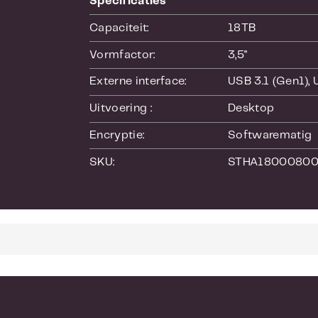
Specificaties
Capaciteit:
18TB
Vormfactor:
3,5"
Externe interface:
USB 3.1 (Gen1)
,
Uitvoering :
Desktop
Encryptie:
Softwarematig
SKU:
STHA1800080