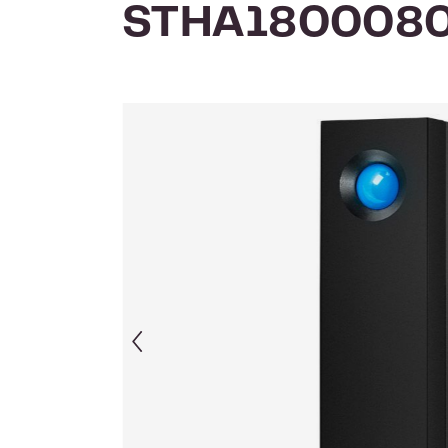
STHA180008
Afbeeldingengalerij overslaan