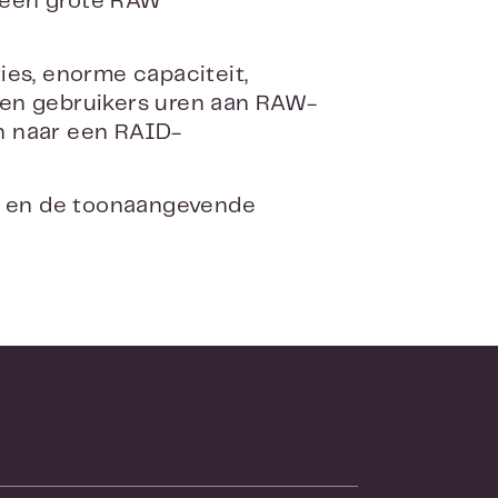
 een grote RAW
ies, enorme capaciteit,
nen gebruikers uren aan RAW-
n naar een RAID-
es en de toonaangevende
stekende oplossing voor het