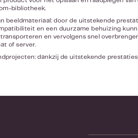
 product voor het opslaan en raadplegen van
om-bibliotheek.
n beeldmateriaal: door de uitstekende prestat
mpatibiliteit en een duurzame behuizing kun
transporteren en vervolgens snel overbrenge
t of server.
ndprojecten: dankzij de uitstekende prestati
de sector, is de LaCie d2 Professional een uit
oltooide projecten.