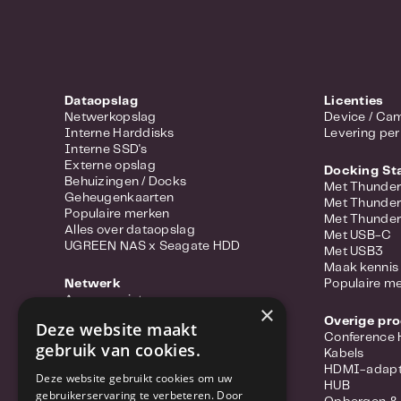
Dataopslag
Licenties
Netwerkopslag
Device 
Interne Harddisks
Levering per
Interne SSD's
Externe opslag
Docking St
Behuizingen / Docks
Met Thunder
Geheugenkaarten
Met Thunder
Populaire merken
Met Thunder
Alles over dataopslag
Met USB-C
UGREEN NAS x Seagate HDD
Met USB3
Maak kennis 
Netwerk
Populaire m
Access points
×
Portable hotspots
Overige pr
Deze website maakt
Power-over-ethernet
Conference
gebruik van cookies.
Range extenders
Kabels
Routers
HDMI-adapt
Deze website gebruikt cookies om uw
Converter
HUB
gebruikerservaring te verbeteren. Door
Switches