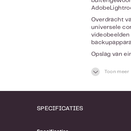
buitengewoon
AdobeLightro
Overdracht va
universele co
videobeelden 
backupapparaa
Opslag van ei
capaciteit in 
opslaan van v
Toon meer
SPECIFICATIES