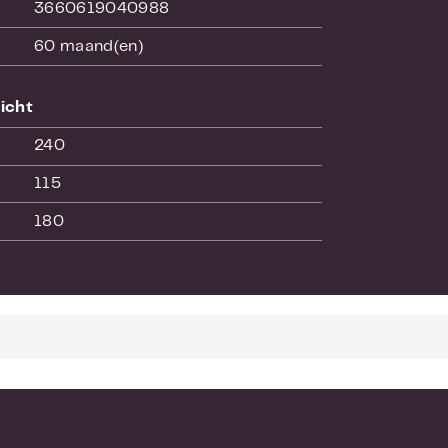
3660619040988
60 maand(en)
icht
240
115
180