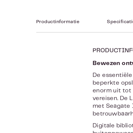
Productinformatie
Specificat
PRODUCTINF
Bewezen ontwe
De essentiële
beperkte opsl
enorm uit tot
vereisen. De 
met Seagate I
betrouwbaarh
Digitale bibl