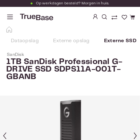
Op werkdagen besteld? Morgen in huis.
Ga naar de hoofdinhoud
Je hebt
Dataopslag
Externe opslag
Externe SSD
SanDisk
1TB SanDisk Professional G-
DRIVE SSD SDPS11A-001T-
GBANB
Afbeeldingengalerij overslaan