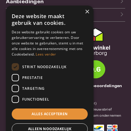
Aanbiedingen
×
Blog
Deze website maakt
gebruik van cookies.
Deze website gebruikt cookies om uw
Klantenservice
gebruikerservaring te verbeteren. Door
onze website te gebruiken, stemt u in met
Bestel- en
alle cookies in overeenstemming met ons
verzendinformatie
Cookiebeleid.
Lees verder
Garantie en reparatie
STRIKT NOODZAKELIJK
9.6
Annuleren of retourneren
PRESTATIE
Over TrueBase
1261 Thuisbeoordelingen
TARGETING
Over TrueBase
FUNCTIONEEL
Privacy en voorwaarden (consument)
Algemene voorwaarden (zakelijk)
Blog en nieuwsbrief
ALLES ACCEPTEREN
Reviews van klanten
Mobile-Harddisk.nl
Duurzaam ondernemen
ALLEEN NOODZAKELIJK