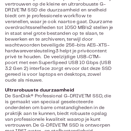
vertrouwen op de kleine en ultrarobuuste G-
DRIVE™ SSD die duurzaamheid en snelheid
biedt om je professionele workflow te
versnellen, waar je ook naartoe gaat. Duurzame
overdrachtssnelheden tot 1050 MB/s2 stellen je
in staat snel grote bestanden op te slaan, te
bewerken en te archiveren, terwijl door
wachtwoorden beveiligde 256-bits AES-XTS-
hardwareversleuteling3 helpt je privécontent
privé te houden. De veelzijdige USB-C™-
poort met een SuperSpeed USB 10 Gbps (USB
3.2 Gen 2) interface zorgt ervoor dat deze SSD
gereed is voor laptops en desktops, zowel
oude als nieuwe.
Ultrarobuuste duurzaamheid
De SanDisk® Professional G-DRIVE™ SSD, die
is gemaakt van speciaal geselecteerde
onderdelen om barre omstandigheden in de
praktijk aan te kunnen, biedt robuuste opslag
van professionele kwaliteit waarop je kunt
vertrouwen. De G-DRIVE™ SSD is ontworpen