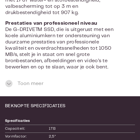
met IP67 water- en stofbestendigheid,
valbescherming tot op 3 m en
drukbestendigheid tot 907 kg.
Prestaties van professioneel niveau
De G-DRIVE™ SSD, die is uitgerust met een
koele aluminiumkern ter ondersteuning van
duurzame prestaties van professionele
kwaliteit en overdrachtssnelheden tot 1050
MB/s, stelt je in staat om snel grote
bronbestanden, afbeeldingen en video’s te
bewerken en op te slaan, waar je ook bent.
Wachtwoordbeveiliging
Toon meer
De G-DRIVE™ SSD bevat downloadbare
software voor met wachtwoorden beveiligde
256-bits AES-XTS-hardwareversleuteling om
te helpen je bestanden, video’s en foto’s uit
BEKNOPTE SPECIFICATIES
onbevoegde handen te houden.
Connectiviteit met USB-C™
Specificaties
De G-DRIVE™ SSD is voorbereid voor
Capaciteit:
1TB
nieuwere Mac-computers en andere laptops
Vormfactor:
2,5"
via een omkeerbare USB-C-poort met een