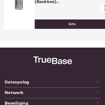
(Backbox)
D2102V/D2103V/D2102FV
Info
Dataopslag
Netwerk
Beveiliging