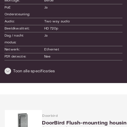
Montage:
Beide
PoE 
Ja
Ondersteuning:
Audio:
Two way audio
Beeldkwaliteit:
HD 720p
Dag / nacht 
Ja
modus:
Netwerk:
Ethernet
PIR detectie:
Nee
Weather-proof:
IP65
SKU:
Toon alle specificaties
423870680
EAN:
4260423870680
Garantie:
24 maand(en)
Doorbird
DoorBird Flush-mounting housi