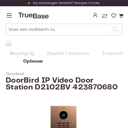
Op werkdagen besteld? Morgen in huis.
Ga naar de hoofdinhoud
Je hebt
Beveiliging
Deurbel / Intercom
Intercom
Opbouw
Doorbird
DoorBird IP Video Door
Station D2102BV 423870680
Afbeeldingengalerij overslaan