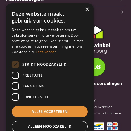
×
Blog
Deze website maakt
gebruik van cookies.
Deze website gebruikt cookies om uw
Klantenservice
gebruikerservaring te verbeteren. Door
onze website te gebruiken, stemt u in met
Bestel- en
alle cookies in overeenstemming met ons
verzendinformatie
Cookiebeleid.
Lees verder
Garantie en reparatie
STRIKT NOODZAKELIJK
9.6
Annuleren of retourneren
PRESTATIE
Over TrueBase
1261 Thuisbeoordelingen
TARGETING
Over TrueBase
FUNCTIONEEL
Privacy en voorwaarden (consument)
Algemene voorwaarden (zakelijk)
Blog en nieuwsbrief
ALLES ACCEPTEREN
Reviews van klanten
Mobile-Harddisk.nl
Duurzaam ondernemen
ALLEEN NOODZAKELIJK