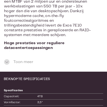
een MTBF van 2 miljoen uur en ondersteunen
werkbelastingen van 550 TB per jaar - 10x
hoger dan die van desktopschijven. Dankzij
hypermoderne cache, on-the-fly
foutcorrectiealgoritmes en
trillingsbestendigheid levert de Exos 7E10
constante prestaties in gerepliceerde en RAID-
systemen met meerdere schijven.
Hoge prestaties voor reguliere
datacentertoepassingen
Voldoe aan de vereisten van jouw
opslagsysteem op de meest effectieve en
Toon meer
kostenefficiënte manier die momenteel voor
datacenters op de markt beschikbaar is. De
Exos 7E10 integreert eenvoudig in
massaopslagsystemen met 12Gb/s SAS- en
BEKNOPTE SPECIFICATIES
SATA 6Gb/s-interfaceopties. Dankzij
aanpasbare, innovatieve technologische
Specificaties
ontwikkelingen, zoals PowerChoice en Seagate
RAID Rebuild, kun je jouw nearline
Capaciteit:
4TB
opslagwensen aanpassen voor een nog betere
Vormfactor:
3,5"
TCO.