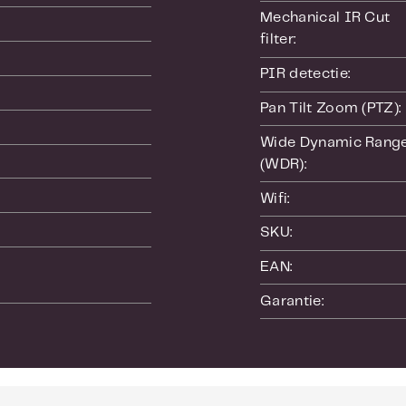
Mechanical IR Cut 
aansluitdozen met behulp van de meegeleverd
filter:
PIR detectie:
Pan Tilt Zoom (PTZ):
Wide Dynamic Range
(WDR):
Wifi:
SKU:
EAN:
Garantie: