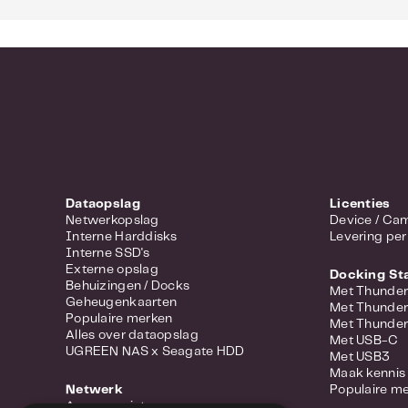
Dataopslag
Licenties
Netwerkopslag
Device 
Interne Harddisks
Levering per
Interne SSD's
Externe opslag
Docking St
Behuizingen / Docks
Met Thunder
Geheugenkaarten
Met Thunder
Populaire merken
Met Thunder
Alles over dataopslag
Met USB-C
UGREEN NAS x Seagate HDD
Met USB3
Maak kennis 
Netwerk
Populaire m
Access points