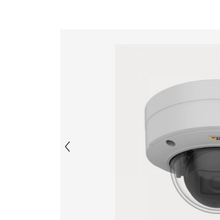
Afbeeldingengalerij overslaan