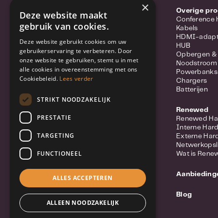
×
Portable hotspots
Overige pr
Deze website maakt
Power-over-ethernet
Conference
gebruik van cookies.
Range extenders
Kabels
Routers
HDMI-adapt
Deze website gebruikt cookies om uw
Converter
HUB
gebruikerservaring te verbeteren. Door
Switches
Opbergen &
onze website te gebruiken, stemt u in met
Wifi-adapters
Noodstroom
alle cookies in overeenstemming met ons
Netwerkkabels
Powerbanks
Netwerk accessoires
Cookiebeleid.
Lees verder
Chargers
Meer over Synology Routers
Batterijen
Populaire merken
STRIKT NOODZAKELIJK
Renewed
Beveiliging
PRESTATIE
Renewed Ha
IP Camera
Interne Har
Netwerkvideorecorders (NVR)
TARGETING
Externe Har
Beveiligingssysteem
Netwerkops
Licenties
FUNCTIONEEL
Wat is Rene
Deurbel / Intercom
Meer over Synology Camera's
Aanbieding
Populaire merken
ALLES ACCEPTEREN
Blog
Computers
ALLEEN NOODZAKELIJK
Mini PC
Monitoren