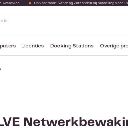
bouwservice!
Op voorraad? Vandaag verzonden bij bestelling vóór 18
puters
Licenties
Docking Stations
Overige pr
s
LVE Netwerkbewaki