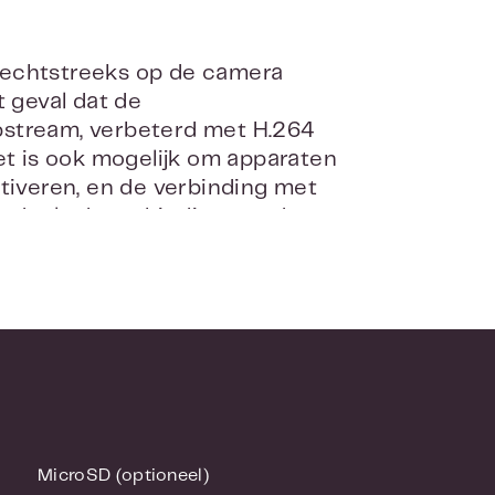
rechtstreeks op de camera
 geval dat de
pstream, verbeterd met H.264
et is ook mogelijk om apparaten
ctiveren, en de verbinding met
ndt als de verbinding wordt
op een monitor voor openbare
de achterdeur of ingang.
 in zijn klasse en verbeterde
zoals AXIS Guard Suite.
 behulp van AXIS T61 Audio en
isteren of zelfs waarschuwingen
ig en klaar voor gebruik
MicroSD (optioneel)
 worden gemonteerd op muren,