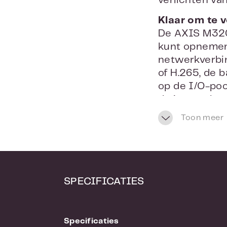
verlichten van
Klaar om te 
De AXIS M3206
kunt opnemen
netwerkverbin
of H.265, de 
op de I/O-poo
de ingang kan
verbroken. V
Toon meer
weergave of w
Beste kwalitei
Deze kostenef
bewakingsmog
SPECIFICATIES
Bovendien kun
I/O-interface
aan indringer
Specificaties
buitenshuis,