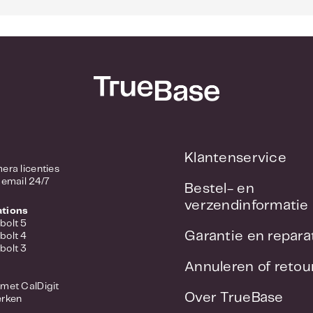
Klantenservice
/ Camera licenties
 email 24/7
Bestel- en
verzendinformatie
ations
bolt 5
Garantie en repara
bolt 4
bolt 3
Annuleren of reto
met CalDigit
Over TrueBase
erken