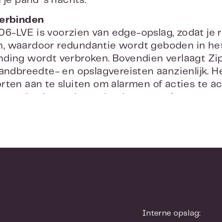
 je pand 's nachts.
verbinden
-LVE is voorzien van edge-opslag, zodat je 
, waardoor redundantie wordt geboden in het
ding wordt verbroken. Bovendien verlaagt Zi
bandbreedte- en opslagvereisten aanzienlijk. H
rten aan te sluiten om alarmen of acties te a
 worden bewaakt, zodat deze een alarm verze
erder kan de HDMI-poort worden aangesloten 
orden gebruikt als een virtueel venster voor 
t in zijn klasse
ficiënte camera levert de beste videokwaliteit
elijkheden met ondersteuning voor analyses 
 je ondersteuning voor audio toevoegen met
, zodat je transacties of incidenten kunt aflu
s kunt doorgeven. De camera is vandaalbestend
Interne opslag:
 wordt geleverd met een weersscherm en kan