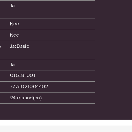
Ja
e montagebeugel.
Nee
Nee
 
Ja: Basic
Ja
01518-001
7331021064492
24 maand(en)