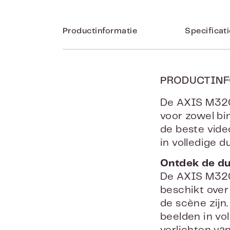
Productinformatie
Specificat
PRODUCTINF
De AXIS M320
voor zowel bi
de beste video
in volledige du
Ontdek de du
De AXIS M320
beschikt over
de scène zijn.
beelden in vol