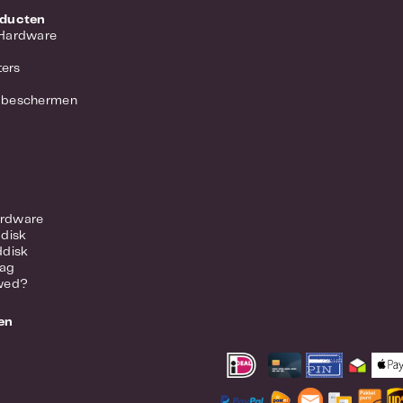
oducten
 Hardware
ers
 beschermen
rdware
ddisk
ddisk
lag
wed?
en