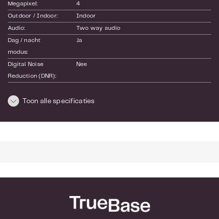
Megapixel:
4
Outdoor / Indoor:
Indoor
Audio:
Two way audio
Dag / nacht 
Ja
modus:
Digital Noise 
Nee
Reduction (DNR):
Interne opslag:
MicroSD (optioneel)
Mechanical IR 
Toon alle specificaties
Ja
Cut filter:
PIR detectie:
Nee
Pan Tilt Zoom 
Nee
(PTZ):
Wide Dynamic 
Ja: Basic
Range (WDR):
Wifi:
Ja
SKU:
X4-W
EAN:
6954836048726