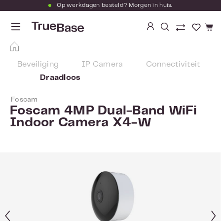
Op werkdagen besteld? Morgen in huis.
Ga naar de hoofdinhoud
Je hebt
Beveiliging
IP Camera
Connectiviteit
Draadloos
Foscam
Foscam 4MP Dual-Band WiFi
Indoor Camera X4-W
Afbeeldingengalerij overslaan