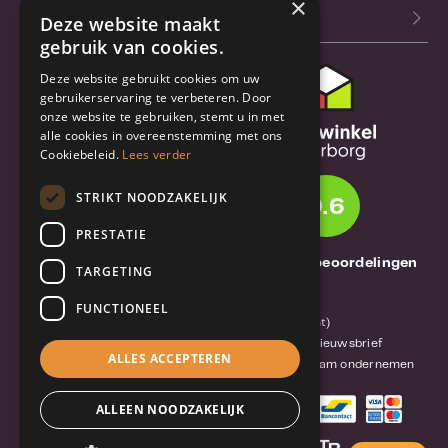
×
Blog
Deze website maakt
gebruik van cookies.
Deze website gebruikt cookies om uw
Klantenservice
gebruikerservaring te verbeteren. Door
onze website te gebruiken, stemt u in met
Bestel- en
alle cookies in overeenstemming met ons
verzendinformatie
Cookiebeleid.
Lees verder
Garantie en reparatie
STRIKT NOODZAKELIJK
9.6
Annuleren of retourneren
PRESTATIE
Over TrueBase
1261 Thuisbeoordelingen
TARGETING
Over TrueBase
FUNCTIONEEL
Privacy en voorwaarden (consument)
Algemene voorwaarden (zakelijk)
Blog en nieuwsbrief
ALLES ACCEPTEREN
Reviews van klanten
Mobile-Harddisk.nl
Duurzaam ondernemen
ALLEEN NOODZAKELIJK