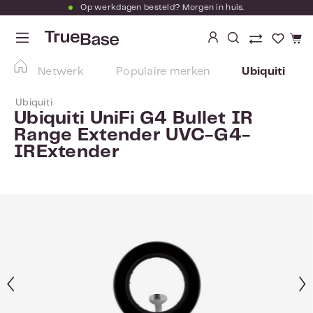
Op werkdagen besteld? Morgen in huis.
Ga naar de hoofdinhoud
Je hebt
Netwerk
Populaire merken
Ubiquiti
Ubiquiti
Ubiquiti UniFi G4 Bullet IR
Range Extender UVC-G4-
IRExtender
Afbeeldingengalerij overslaan