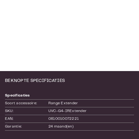
BEKNOPTE SPECIFICATIES
Specificaties
Soort accessoire:
Range Extender
SKU:
UVC-G4-IRExtender
EAN:
0810010072221
Garantie:
24 maand(en)