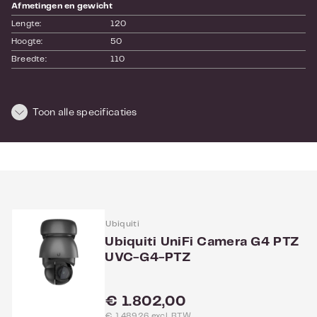
Afmetingen en gewicht
Lengte:
120
Hoogte:
50
Breedte:
110
Toon alle specificaties
Ubiquiti
Ubiquiti UniFi Camera G4 PTZ
UVC-G4-PTZ
Normale prijs:
€ 1.802,00
€ 1.489,26 excl. BTW