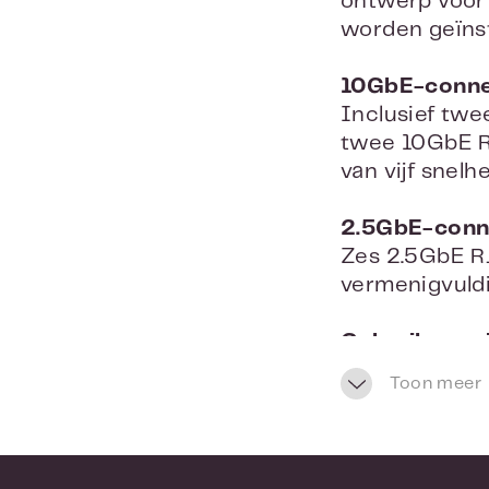
ontwerp voor
worden geïnst
10GbE-connec
Inclusief twe
twee 10GbE R
van vijf snel
2.5GbE-conne
Zes 2.5GbE R
vermenigvuld
Gebruikersvr
Het QNAP Swit
Toon meer
dashboard, po
Layer 2 netw
Levert Layer 