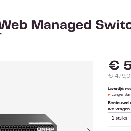
 Web Managed Swit
T
€ 5
€ 479,0
Levertijd: n
Langer da
Benieuwd n
we vragen d