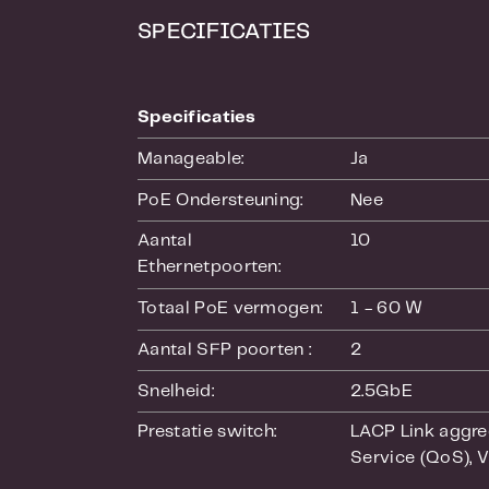
de netwerkban
SPECIFICATIES
RSTP
Dit is één va
Specificaties
(RSTP) onders
Manageable:
Ja
inzetten die 
PoE Ondersteuning:
Nee
Online firmw
Aantal 
10
QSS kan met s
Ethernetpoorten:
netwerkbeveil
Totaal PoE vermogen:
1 - 60 W
Aantal SFP poorten :
2
Snelheid:
2.5GbE
Prestatie switch:
LACP Link aggre
Service (QoS)
, 