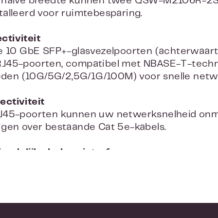
 halve breedte kunnen twee QSW-M2106R-2S2
alleerd voor ruimtebesparing.
tiviteit
e 10 GbE SFP+-glasvezelpoorten (achterwaar
J45-poorten, compatibel met NBASE-T-techn
heden (10G/5G/2,5G/1G/100M) voor snelle net
ctiviteit
J45-poorten kunnen uw netwerksnelheid onmid
igen over bestaande Cat 5e-kabels.
iendelijke beheerinterface
ch System (QSS) is eenvoudig te gebruiken e
ortbeheer en een installatiegids, zodat centra
erk
2-beheersfuncties zoals LACP, VLAN, ACL en L