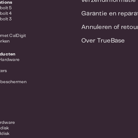
verzendinformatie
ations
bolt 5
Garantie en repara
bolt 4
bolt 3
Annuleren of reto
met CalDigit
Over TrueBase
erken
oducten
 Hardware
ers
 beschermen
rdware
ddisk
ddisk