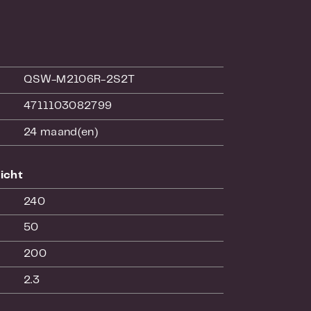
eteren.
apid Spanning Tree Protocol
QSW-M2106R-2S2T
 en middelgrote netwerken
 ondersteunen.
4711103082799
24 maand(en)
t het IT-personeel de
icht
240
50
200
2.3