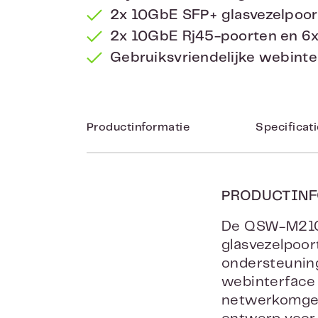
2x 10GbE SFP+ glasvezelpoor
2x 10GbE Rj45-poorten en 6
Gebruiksvriendelijke webinte
Productinformatie
Specificat
PRODUCTINF
De QSW-M2106
glasvezelpoo
ondersteuning
webinterface 
netwerkomgev