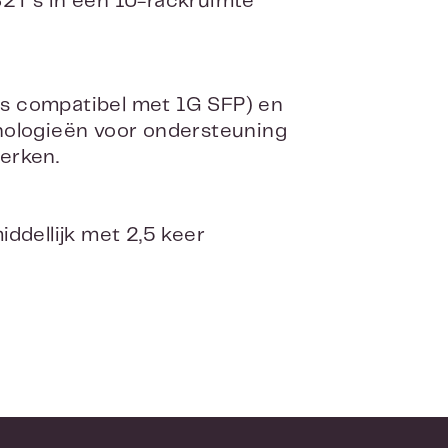
T's in een 1U-rackruimte
ts compatibel met 1G SFP) en
ologieën voor ondersteuning
werken.
dellijk met 2,5 keer
n biedt een overzichts-
al netwerkbeheer intuïtief wordt.
LDP zodat IT-personeel efficiënt