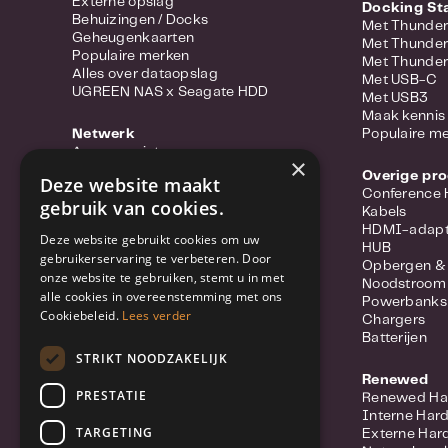
Externe opslag
Docking St
Behuizingen / Docks
Met Thunder
Geheugenkaarten
Met Thunder
Populaire merken
Met Thunder
Alles over dataopslag
Met USB-C
UGREEN NAS x Seagate HDD
Met USB3
Maak kennis 
Netwerk
Populaire m
Access points
×
Portable hotspots
Overige pr
Deze website maakt
Power-over-ethernet
Conference
gebruik van cookies.
Range extenders
Kabels
Routers
HDMI-adapt
Deze website gebruikt cookies om uw
Converter
HUB
gebruikerservaring te verbeteren. Door
Switches
Opbergen &
onze website te gebruiken, stemt u in met
Wifi-adapters
Noodstroom
alle cookies in overeenstemming met ons
Netwerkkabels
Powerbanks
Netwerk accessoires
Cookiebeleid.
Lees verder
Chargers
Meer over Synology Routers
Batterijen
Populaire merken
STRIKT NOODZAKELIJK
Renewed
Beveiliging
PRESTATIE
Renewed Ha
IP Camera
Interne Har
Netwerkvideorecorders (NVR)
TARGETING
Externe Har
Beveiligingssysteem