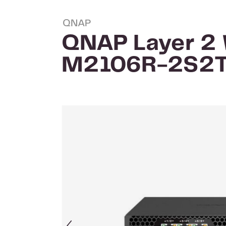
QNAP
QNAP Layer 2
M2106R-2S2
Afbeeldingengalerij overslaan