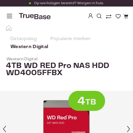
Op werkdagen besteld? Morgen in huis.
Ga naar de hoofdinhoud
Je hebt
Dataopslag
Populaire merken
Western Digital
Western Digital
4TB WD RED Pro NAS HDD
WD4005FFBX
Afbeeldingengalerij overslaan