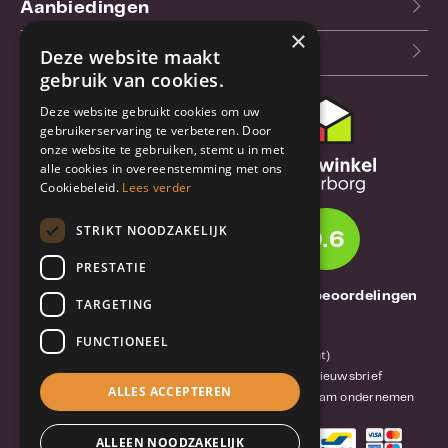
Aanbiedingen
×
Blog
Deze website maakt
gebruik van cookies.
Deze website gebruikt cookies om uw
Klantenservice
gebruikerservaring te verbeteren. Door
onze website te gebruiken, stemt u in met
Bestel- en
alle cookies in overeenstemming met ons
verzendinformatie
Cookiebeleid.
Lees verder
Garantie en reparatie
STRIKT NOODZAKELIJK
9.6
Annuleren of retourneren
PRESTATIE
Over TrueBase
1261 Thuisbeoordelingen
TARGETING
Over TrueBase
FUNCTIONEEL
Privacy en voorwaarden (consument)
Algemene voorwaarden (zakelijk)
Blog en nieuwsbrief
ALLES ACCEPTEREN
Reviews van klanten
Mobile-Harddisk.nl
Duurzaam ondernemen
ALLEEN NOODZAKELIJK