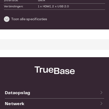
Interface:
SATA
Verbindingen:
1 x HDMI
, 2 x USB 2.0
Display poort :
HDMI
Encryptie:
N.v.t.
Toon alle specificaties
SKU:
303618927
EAN:
6942160426785
Afmetingen en gewicht
Lengte:
210
Hoogte:
120
Breedte:
150
Bekijk hier de
website
van de fabrikant.
Dataopslag
Netwerk