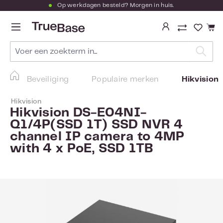
Op werkdagen besteld? Morgen in huis.
Ga naar de hoofdinhoud
Je hebt
Beveiliging
Populaire merken
Hikvision
Hikvision
Hikvision DS-E04NI-
Q1/4P(SSD 1T) SSD NVR 4
channel IP camera to 4MP
with 4 x PoE, SSD 1TB
Afbeeldingengalerij overslaan